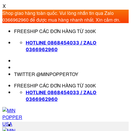
X
Shop giao hàng toàn quốc. Vui lòng nhắn tin qua Zalo
0366962960 để được mua hàng nhanh nhất. Xin cảm ơn.
Bỏ
FREESHIP CÁC ĐƠN HÀNG TỪ 300K
qua
nội
HOTLINE 0868454033 / ZALO
dung
0366962960
TWITTER @MINPOPPERTOY
FREESHIP CÁC ĐƠN HÀNG TỪ 300K
HOTLINE 0868454033 / ZALO
0366962960