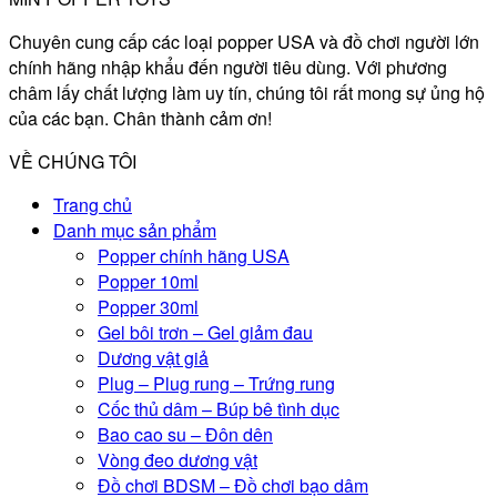
Chuyên cung cấp các loại popper USA và đồ chơi người lớn
chính hãng nhập khẩu đến người tiêu dùng. Với phương
châm lấy chất lượng làm uy tín, chúng tôi rất mong sự ủng hộ
của các bạn. Chân thành cảm ơn!
VỀ CHÚNG TÔI
Trang chủ
Danh mục sản phẩm
Popper chính hãng USA
Popper 10ml
Popper 30ml
Gel bôi trơn – Gel giảm đau
Dương vật giả
Plug – Plug rung – Trứng rung
Cốc thủ dâm – Búp bê tình dục
Bao cao su – Đôn dên
Vòng đeo dương vật
Đồ chơi BDSM – Đồ chơi bạo dâm