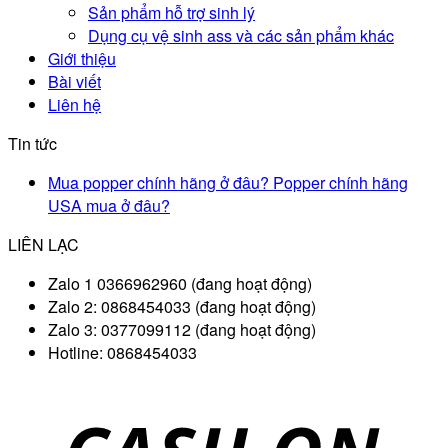
Sản phẩm hỗ trợ sinh lý
Dụng cụ vệ sinh ass và các sản phẩm khác
Giới thiệu
Bài viết
Liên hệ
Tin tức
Mua popper chính hãng ở đâu? Popper chính hãng
USA mua ở đâu?
LIÊN LẠC
Zalo 1 0366962960 (đang hoạt động)
Zalo 2: 0868454033 (đang hoạt động)
Zalo 3: 0377099112 (đang hoạt động)
Hotline: 0868454033
D