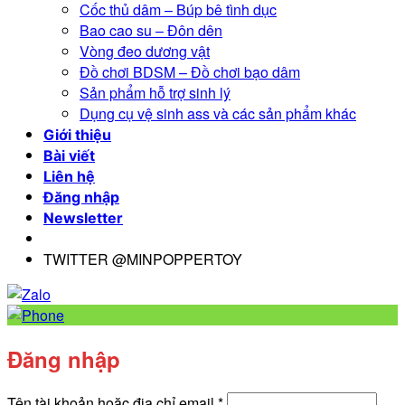
Cốc thủ dâm – Búp bê tình dục
Bao cao su – Đôn dên
Vòng đeo dương vật
Đồ chơi BDSM – Đồ chơi bạo dâm
Sản phẩm hỗ trợ sinh lý
Dụng cụ vệ sinh ass và các sản phẩm khác
Giới thiệu
Bài viết
Liên hệ
Đăng nhập
Newsletter
TWITTER @MINPOPPERTOY
Đăng nhập
Bắt
Tên tài khoản hoặc địa chỉ email
*