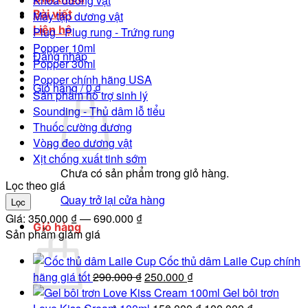
Khóa dương vật
Bài viết
Máy tập dương vật
Liên hệ
Plug - Plug rung - Trứng rung
Popper 10ml
Đăng nhập
Popper 30ml
Popper chính hãng USA
Giỏ hàng /
0
₫
Sản phẩm hỗ trợ sinh lý
Sounding - Thủ dâm lỗ tiểu
Thuốc cường dương
Vòng đeo dương vật
Xịt chống xuất tinh sớm
Chưa có sản phẩm trong giỏ hàng.
Lọc theo giá
Quay trở lại cửa hàng
Giá
Giá
Lọc
tối
tối
Giá:
350.000 ₫
—
690.000 ₫
Giỏ hàng
thiểu
đa
Sản phẩm giảm giá
Cốc thủ dâm Laile Cup chính
Giá
Giá
hãng giá tốt
290.000
₫
250.000
₫
gốc
hiện
Gel bôi trơn
là:
tại
Giá
Giá