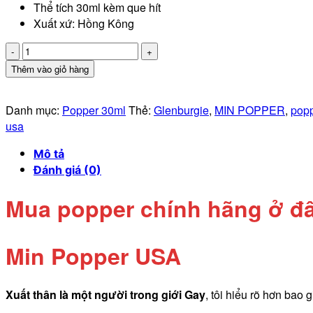
Thể tích 30ml kèm que hít
430.000 ₫.
Xuất xứ: Hồng Kông
Popper
hộp
Thêm vào giỏ hàng
gỗ
Glenburgie
Danh mục:
Popper 30ml
Thẻ:
Glenburgie
,
MIN POPPER
,
pop
30ml
usa
phiên
bản
Mô tả
mới
Đánh giá (0)
nhất
cực
Mua popper chính hãng ở đ
êm
số
lượng
Min Popper USA
Xuất thân là một người trong giới Gay
, tôi hiểu rõ hơn bao