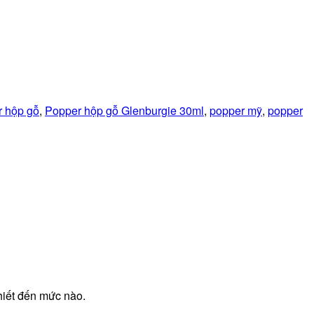
r hộp gỗ
,
Popper hộp gỗ Glenburgie 30ml
,
popper mỹ
,
popper
thiết đến mức nào.