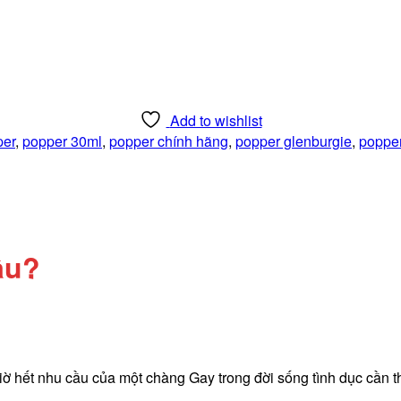
Add to wishlist
per
,
popper 30ml
,
popper chính hãng
,
popper glenburgie
,
poppe
âu?
 giờ hết nhu cầu của một chàng Gay trong đời sống tình dục cần 