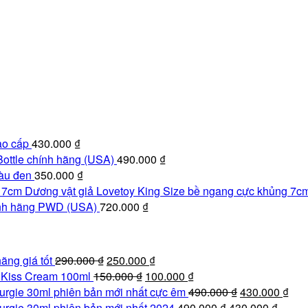
ao cấp
430.000
₫
ottle chính hãng (USA)
490.000
₫
àu đen
350.000
₫
Dương vật giả Lovetoy King Size bề ngang cực khủng 7c
ính hãng PWD (USA)
720.000
₫
Giá
Giá
ãng giá tốt
290.000
₫
250.000
₫
gốc
Giá
hiện
Giá
e Kiss Cream 100ml
150.000
₫
100.000
₫
là:
gốc
tại
hiện
Giá
Giá
urgie 30ml phiên bản mới nhất cực êm
490.000
₫
430.000
₫
290.000 ₫.
là:
là:
tại
Giá
gốc
Giá
hiệ
urgie 30ml phiên bản mới nhất 2024
490.000
₫
430.000
₫