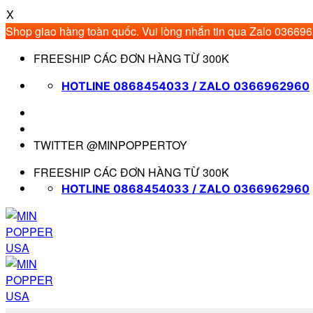
X
Shop giao hàng toàn quốc. Vui lòng nhắn tin qua Zalo 03669
Bỏ
FREESHIP CÁC ĐƠN HÀNG TỪ 300K
qua
nội
HOTLINE 0868454033 / ZALO 0366962960
dung
TWITTER @MINPOPPERTOY
FREESHIP CÁC ĐƠN HÀNG TỪ 300K
HOTLINE 0868454033 / ZALO 0366962960