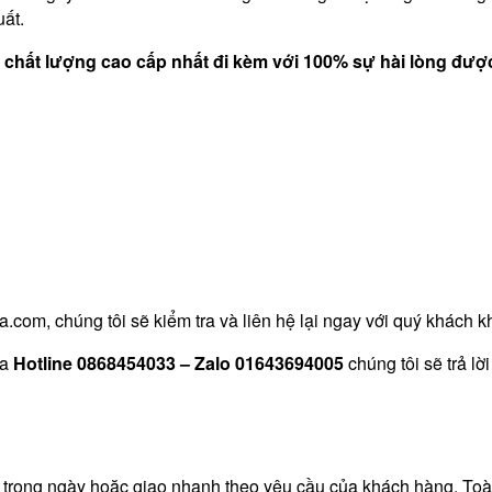
ất.
ới chất lượng cao cấp nhất đi kèm với 100% sự hài lòng đư
com, chúng tôi sẽ kiểm tra và liên hệ lại ngay với quý khách k
ua
Hotline 0868454033 – Zalo 01643694005
chúng tôi sẽ trả lờ
o trong ngày hoặc giao nhanh theo yêu cầu của khách hàng. T