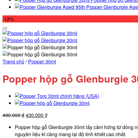
Popper Glenburgie Age
-12%
Trang chủ
/
Popper 30ml
Popper hộp gỗ Glenburgie 3
Giá
Giá
490.000
₫
430.000
₫
gốc
hiện
Popper hộp gỗ Glenburgie 30ml lấy cảm hứng từ dòng nướ
là:
tại
nguyên liệu kĩ càng mang lại độ tinh khiết cao nhất.
490.000 ₫.
là: