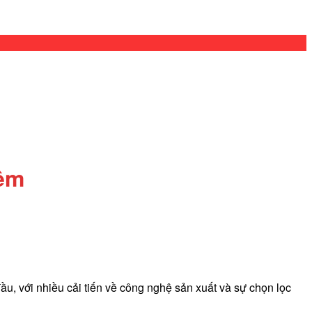
n
.000 ₫.
0 ₫.
Add to wishlist
.000 ₫.
 êm
u, với nhiều cải tiến về công nghệ sản xuất và sự chọn lọc