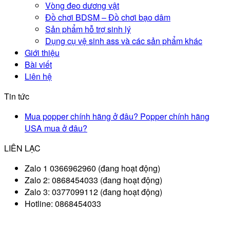
Vòng đeo dương vật
Đồ chơi BDSM – Đồ chơi bạo dâm
Sản phẩm hỗ trợ sinh lý
Dụng cụ vệ sinh ass và các sản phẩm khác
Giới thiệu
Bài viết
Liên hệ
Tin tức
Mua popper chính hãng ở đâu? Popper chính hãng
USA mua ở đâu?
LIÊN LẠC
Zalo 1 0366962960 (đang hoạt động)
Zalo 2: 0868454033 (đang hoạt động)
Zalo 3: 0377099112 (đang hoạt động)
Hotline: 0868454033