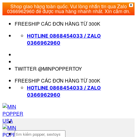
Shop giao hàng toàn quốc. Vui lòng nhắn tin qua Zalo
X
0366962960 để được mua hàng nhanh nhất. Xin cảm ơn.
Bỏ
FREESHIP CÁC ĐƠN HÀNG TỪ 300K
qua
nội
HOTLINE 0868454033 / ZALO
dung
0366962960
TWITTER @MINPOPPERTOY
FREESHIP CÁC ĐƠN HÀNG TỪ 300K
HOTLINE 0868454033 / ZALO
0366962960
Tìm