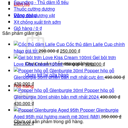
Sounding - Thủ dâm lỗ tiểu
Liên hệ
Thuốc cường dương
Đăng nhập
Vòng đeo dương vật
Xịt chống xuất tinh sớm
Giỏ hàng /
0
₫
Sản phẩm giảm giá
Cốc thủ dâm Laile Cup chính
Giá
Giá
hãng giá tốt
290.000
₫
250.000
₫
gốc
hiện
Gel bôi trơn
Chưa có sản phẩm trong giỏ hàng.
là:
tại
Giá
Giá
Love Kiss Cream 100ml
150.000
₫
100.000
₫
290.000 ₫.
là:
gốc
hiện
Popper hộp gỗ
Quay trở lại cửa hàng
250.000 ₫.
là:
tại
Glenburgie 30ml phiên bản mới nhất cực êm
490.000
₫
Giá
Giá
150.000 ₫.
là:
430.000
₫
Giỏ hàng
gốc
hiện
100.000 ₫.
Popper hộp gỗ
là:
tại
Glenburgie 30ml phiên bản mới nhất 2024
490.000
₫
490.000 ₫.
Giá
là:
Giá
430.000
₫
gốc
430.000 ₫.
hiện
Popper Glenburgie
là:
tại
Aged 95th mùi hương mạnh mẽ 30ml (Mới)
350.000
₫
Chưa có sản phẩm trong giỏ hàng.
490.000 ₫.
Giá
là:
Giá
290.000
₫