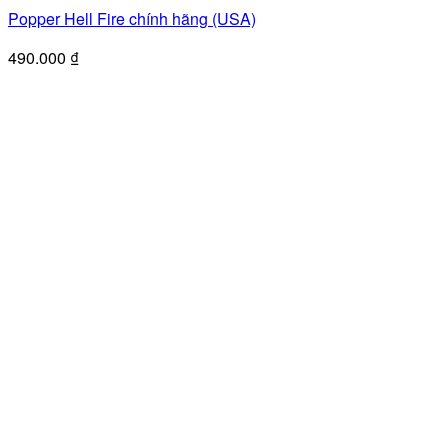
Popper Hell Fire chính hãng (USA)
490.000
₫