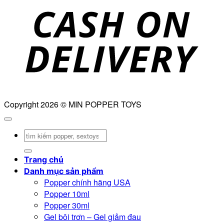
D
Copyright 2026 © MIN POPPER TOYS
Tìm
kiếm:
Trang chủ
Danh mục sản phẩm
Popper chính hãng USA
Popper 10ml
Popper 30ml
Gel bôi trơn – Gel giảm đau