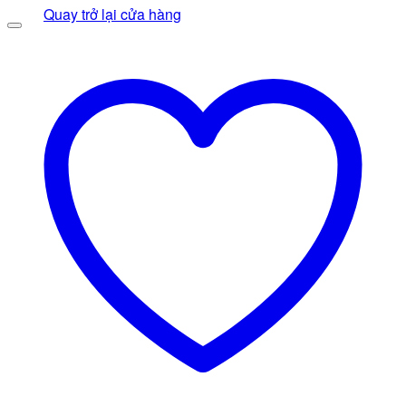
gốc
430.000 ₫.
hiện
Quay trở lại cửa hàng
là:
tại
350.000 ₫.
là:
290.000 ₫.