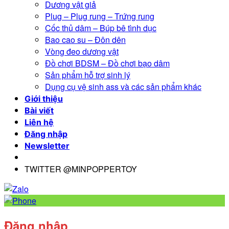
Dương vật giả
Plug – Plug rung – Trứng rung
Cốc thủ dâm – Búp bê tình dục
Bao cao su – Đôn dên
Vòng đeo dương vật
Đồ chơi BDSM – Đồ chơi bạo dâm
Sản phẩm hỗ trợ sinh lý
Dụng cụ vệ sinh ass và các sản phẩm khác
Giới thiệu
Bài viết
Liên hệ
Đăng nhập
Newsletter
TWITTER @MINPOPPERTOY
Đăng nhập