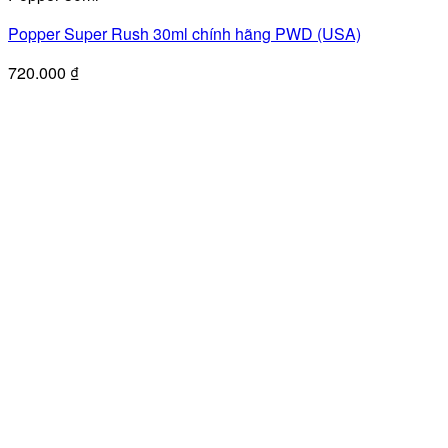
Popper Super Rush 30ml chính hãng PWD (USA)
720.000
₫