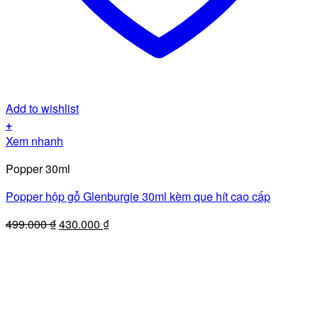
Add to wishlist
+
Xem nhanh
Popper 30ml
Popper hộp gỗ Glenburgie 30ml kèm que hít cao cấp
Giá
Giá
499.000
₫
430.000
₫
gốc
hiện
là:
tại
499.000 ₫.
là:
430.000 ₫.