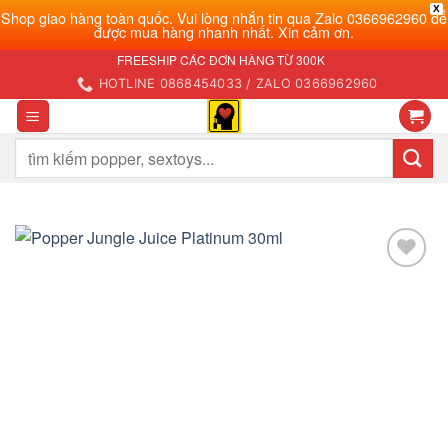
X
Shop giao hàng toàn quốc. Vui lòng nhắn tin qua Zalo 0366962960 để
được mua hàng nhanh nhất. Xin cảm ơn.
Bỏ
FREESHIP CÁC ĐƠN HÀNG TỪ 300K
qua
HOTLINE 0868454033 / ZALO 0366962960
nội
dung
Tìm
kiếm:
Add to
wishlist