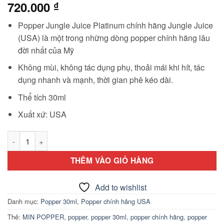
720.000
₫
Popper Jungle Juice Platinum chính hãng Jungle Juice
(USA) là một trong những dòng popper chính hãng lâu
đời nhất của Mỹ
Không mùi, không tác dụng phụ, thoải mái khi hít, tác
dụng nhanh và mạnh, thời gian phê kéo dài.
Thể tích 30ml
Xuất xứ: USA
Popper Jungle Juice Platinum 30ml chính hãng (USA) số lượn
THÊM VÀO GIỎ HÀNG
Add to wishlist
Danh mục:
Popper 30ml
,
Popper chính hãng USA
Thẻ:
MIN POPPER
,
popper
,
popper 30ml
,
popper chính hãng
,
popper