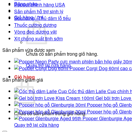
Đăng nhập
Popper chính hãng USA
Sản phẩm hỗ trợ sinh lý
Giỏ hàng /
0
₫
Sounding - Thủ dâm lỗ tiểu
Thuốc cường dương
Vòng đeo dương vật
Xịt chống xuất tinh sớm
Sản phẩm vừa được xem
Chưa có sản phẩm trong giỏ hàng.
Quay trở lại cửa hàng
Popper Corgi Dog 60ml cao c
Giỏ hàng
Sản phẩm giảm giá
Cốc thủ dâm Laile Cup chính h
Gel bôi trơn Lov
Popper hộp gỗ Glenb
Popper hộp gỗ Glenb
Chưa có sản phẩm trong giỏ hàng.
Popper Glenburgie Age
Quay trở lại cửa hàng