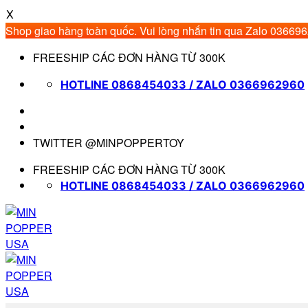
X
Shop giao hàng toàn quốc. Vui lòng nhắn tin qua Zalo 03669
Bỏ
FREESHIP CÁC ĐƠN HÀNG TỪ 300K
qua
nội
HOTLINE 0868454033 / ZALO 0366962960
dung
TWITTER @MINPOPPERTOY
FREESHIP CÁC ĐƠN HÀNG TỪ 300K
HOTLINE 0868454033 / ZALO 0366962960