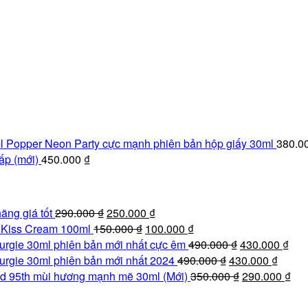
Popper Neon Party cực mạnh phiên bản hộp giấy 30ml
380.0
ấp (mới)
450.000
₫
Giá
Giá
ãng giá tốt
290.000
₫
250.000
₫
gốc
Giá
hiện
Giá
e Kiss Cream 100ml
150.000
₫
100.000
₫
là:
gốc
tại
hiện
Giá
Giá
urgie 30ml phiên bản mới nhất cực êm
490.000
₫
430.000
₫
290.000 ₫.
là:
là:
tại
Giá
gốc
Giá
hiệ
urgie 30ml phiên bản mới nhất 2024
490.000
₫
430.000
₫
150.000 ₫.
250.000 ₫.
là:
gốc
là:
Giá
hiện
tại
Giá
d 95th mùi hương mạnh mẽ 30ml (Mới)
350.000
₫
290.000
₫
100.000 ₫.
là:
490.000 ₫.
gốc
tại
là:
hiệ
490.000 ₫.
là:
là:
430
tại