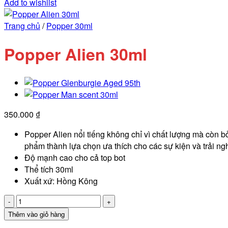
Add to wishlist
Trang chủ
/
Popper 30ml
Popper Alien 30ml
350.000
₫
Popper Alien nổi tiếng không chỉ vì chất lượng mà còn bở
phẩm thành lựa chọn ưa thích cho các sự kiện và trải ng
Độ mạnh cao cho cả top bot
Thể tích 30ml
Xuất xứ: Hồng Kông
Popper
Alien
Thêm vào giỏ hàng
30ml