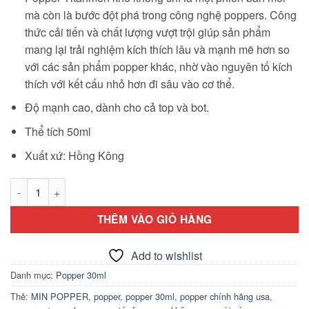
mà còn là bước đột phá trong công nghệ poppers. Công
thức cải tiến và chất lượng vượt trội giúp sản phẩm
mang lại trải nghiệm kích thích lâu và mạnh mẽ hơn so
với các sản phẩm popper khác, nhờ vào nguyên tố kích
thích với kết cấu nhỏ hơn đi sâu vào cơ thể.
Độ mạnh cao, dành cho cả top và bot.
Thể tích 50ml
Xuất xứ: Hồng Kông
Popper Titanmen dạng khô 50ml số lượng
THÊM VÀO GIỎ HÀNG
Add to wishlist
Danh mục:
Popper 30ml
Thẻ:
MIN POPPER
,
popper
,
popper 30ml
,
popper chính hãng usa
,