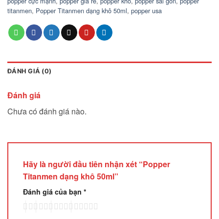
popper cực mạnh
,
popper giá rẻ
,
popper khô
,
popper sài gòn
,
popper
titanmen
,
Popper Titanmen dạng khô 50ml
,
popper usa
ĐÁNH GIÁ (0)
Đánh giá
Chưa có đánh giá nào.
Hãy là người đầu tiên nhận xét “Popper
Titanmen dạng khô 50ml”
Đánh giá của bạn
*