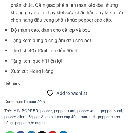
phân khúc. Cảm giác phê miên man kéo dài nhưng
không gây ép tim hay kiệt sức, chắc hẳn đây là sự lựa
chọn hàng đầu trong phân khúc popper cao cấp.
Độ mạnh cao, dành cho cả top và bot.
Tặng kèm dung dịch giảm đau cho bot
Thể tích 40+10ml, lên đến 50ml
Tặng kèm que hít tiện lợi
Xuất xứ: Hồng Kông
Hết hàng
Add to wishlist
Danh mục:
Popper 30ml
Thẻ:
MIN POPPER
,
popper
,
popper 30ml
,
popper 40ml
,
popper 50ml
,
popper alien
,
Popper Alien set cao cấp 40ml mẫu mới
,
popper chính
hãng
,
popper cực mạnh