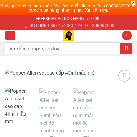
X
Shop giao hàng toàn quốc. Vui lòng nhắn tin qua Zalo 0366962960 để
được mua hàng nhanh nhất. Xin cảm ơn.
Bỏ
FREESHIP CÁC ĐƠN HÀNG TỪ 300K
qua
HOTLINE 0868454033 / ZALO 0366962960
nội
dung
Tìm
kiếm:
Add to
wishlist