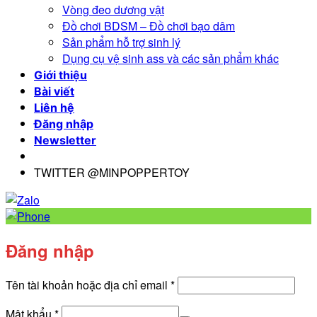
Vòng đeo dương vật
Đồ chơi BDSM – Đồ chơi bạo dâm
Sản phẩm hỗ trợ sinh lý
Dụng cụ vệ sinh ass và các sản phẩm khác
Giới thiệu
Bài viết
Liên hệ
Đăng nhập
Newsletter
TWITTER @MINPOPPERTOY
Đăng nhập
Bắt
Tên tài khoản hoặc địa chỉ email
*
buộc
Bắt
Mật khẩu
*