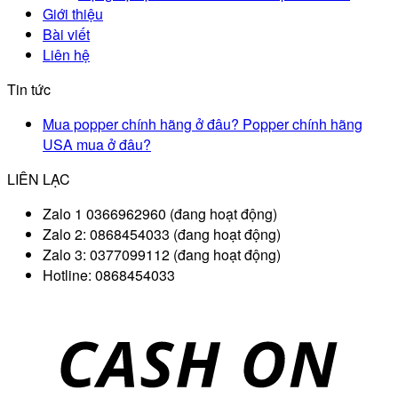
Giới thiệu
Bài viết
Liên hệ
Tin tức
Mua popper chính hãng ở đâu? Popper chính hãng
USA mua ở đâu?
LIÊN LẠC
Zalo 1 0366962960 (đang hoạt động)
Zalo 2: 0868454033 (đang hoạt động)
Zalo 3: 0377099112 (đang hoạt động)
Hotline: 0868454033
D