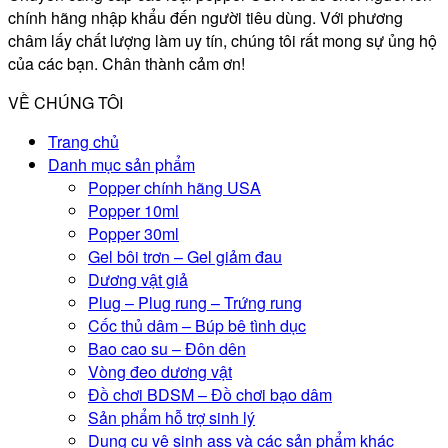
chính hãng nhập khẩu đến người tiêu dùng. Với phương
châm lấy chất lượng làm uy tín, chúng tôi rất mong sự ủng hộ
của các bạn. Chân thành cảm ơn!
VỀ CHÚNG TÔI
Trang chủ
Danh mục sản phẩm
Popper chính hãng USA
Popper 10ml
Popper 30ml
Gel bôi trơn – Gel giảm đau
Dương vật giả
Plug – Plug rung – Trứng rung
Cốc thủ dâm – Búp bê tình dục
Bao cao su – Đôn dên
Vòng đeo dương vật
Đồ chơi BDSM – Đồ chơi bạo dâm
Sản phẩm hỗ trợ sinh lý
Dụng cụ vệ sinh ass và các sản phẩm khác