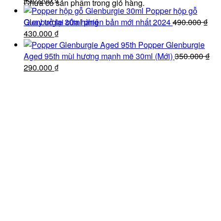
Chưa có sản phẩm trong giỏ hàng.
gốc
hiện
100.000 ₫.
Popper hộp gỗ
là:
tại
Quay trở lại cửa hàng
Glenburgie 30ml phiên bản mới nhất 2024
490.000
₫
490.000 ₫.
Giá
là:
Giá
430.000
₫
gốc
430.000 ₫.
hiện
Popper Glenburgie
là:
tại
Aged 95th mùi hương mạnh mẽ 30ml (Mới)
350.000
₫
490.000 ₫.
Giá
là:
Giá
290.000
₫
gốc
430.000 ₫.
hiện
là:
tại
350.000 ₫.
là:
290.000 ₫.