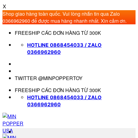
X
Shop giao hàng toàn quốc. Vui lòng nhắn tin qua Zalo
0366962960 để được mua hàng nhanh nhất. Xin cảm ơn.
Bỏ
FREESHIP CÁC ĐƠN HÀNG TỪ 300K
qua
nội
HOTLINE 0868454033 / ZALO
dung
0366962960
TWITTER @MINPOPPERTOY
FREESHIP CÁC ĐƠN HÀNG TỪ 300K
HOTLINE 0868454033 / ZALO
0366962960