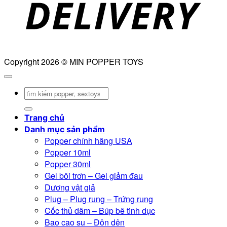
Copyright 2026 © MIN POPPER TOYS
Tìm
kiếm:
Trang chủ
Danh mục sản phẩm
Popper chính hãng USA
Popper 10ml
Popper 30ml
Gel bôi trơn – Gel giảm đau
Dương vật giả
Plug – Plug rung – Trứng rung
Cốc thủ dâm – Búp bê tình dục
Bao cao su – Đôn dên