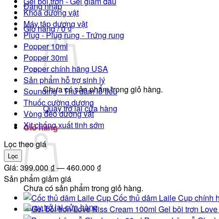
Gel bôi trơn - Gel giảm đau
Đăng nhập
Khóa dương vật
Máy tập dương vật
Giỏ hàng /
0
₫
Plug - Plug rung - Trứng rung
Popper 10ml
Popper 30ml
Popper chính hãng USA
Sản phẩm hỗ trợ sinh lý
Chưa có sản phẩm trong giỏ hàng.
Sounding - Thủ dâm lỗ tiểu
Thuốc cường dương
Quay trở lại cửa hàng
Vòng đeo dương vật
Xịt chống xuất tinh sớm
Giỏ hàng
Lọc theo giá
Giá
Giá
Lọc
tối
tối
Giá:
399.000 ₫
—
460.000 ₫
thiểu
đa
Sản phẩm giảm giá
Chưa có sản phẩm trong giỏ hàng.
Cốc thủ dâm Laile Cup chính h
Quay trở lại cửa hàng
Gel bôi trơn Lov