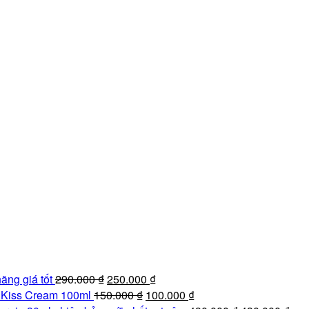
Giá
Giá
ãng giá tốt
290.000
₫
250.000
₫
gốc
Giá
hiện
Giá
e Kiss Cream 100ml
150.000
₫
100.000
₫