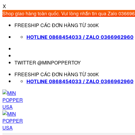
X
Shop giao hàng toàn quốc. Vui lòng nhắn tin qua Zalo 03669
Bỏ
FREESHIP CÁC ĐƠN HÀNG TỪ 300K
qua
nội
HOTLINE 0868454033 / ZALO 0366962960
dung
TWITTER @MINPOPPERTOY
FREESHIP CÁC ĐƠN HÀNG TỪ 300K
HOTLINE 0868454033 / ZALO 0366962960