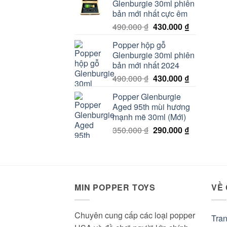
Glenburgie 30ml phiên
150.000 ₫.
là:
bản mới nhất cực êm
100.000 ₫.
Giá
Giá
490.000
₫
430.000
₫
gốc
hiện
Popper hộp gỗ
là:
tại
Glenburgie 30ml phiên
490.000 ₫.
là:
bản mới nhất 2024
430.000 ₫.
Giá
Giá
490.000
₫
430.000
₫
gốc
hiện
Popper Glenburgie
là:
tại
Aged 95th mùi hương
490.000 ₫.
là:
mạnh mẽ 30ml (Mới)
430.000 ₫.
Giá
Giá
350.000
₫
290.000
₫
gốc
hiện
là:
tại
350.000 ₫.
là:
290.000 ₫.
MIN POPPER TOYS
VỀ
Chuyên cung cấp các loại popper
Tra