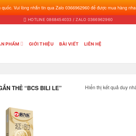
 quốc. Vui lòng nhắn tin qua Zalo 0366962960 để được mua hàng nha
HOTLINE 0868454033 / ZALO 0366962960
ẢN PHẨM
GIỚI THIỆU
BÀI VIẾT
LIÊN HỆ
Hiển thị kết quả duy nh
N THẺ “BCS BILI LE”
Add to
wishlist