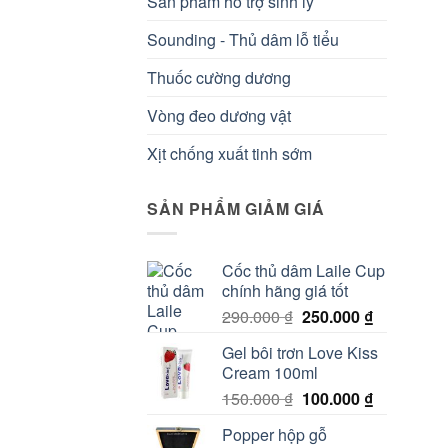
Sản phẩm hỗ trợ sinh lý
Sounding - Thủ dâm lỗ tiểu
Thuốc cường dương
Vòng đeo dương vật
Xịt chống xuất tinh sớm
SẢN PHẨM GIẢM GIÁ
Cốc thủ dâm Laile Cup
chính hãng giá tốt
Giá
Giá
290.000
₫
250.000
₫
gốc
hiện
Gel bôi trơn Love Kiss
là:
tại
Cream 100ml
290.000 ₫.
là:
Giá
Giá
150.000
₫
100.000
₫
250.000 ₫.
gốc
hiện
Popper hộp gỗ
là:
tại