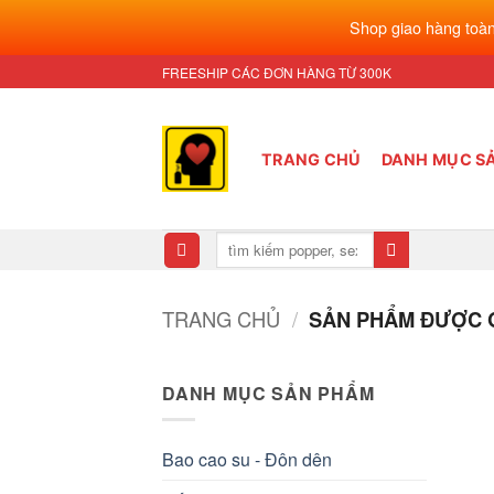
Shop giao hàng toàn
Bỏ
FREESHIP CÁC ĐƠN HÀNG TỪ 300K
qua
nội
dung
TRANG CHỦ
DANH MỤC S
Tìm
kiếm:
TRANG CHỦ
/
SẢN PHẨM ĐƯỢC GẮ
DANH MỤC SẢN PHẨM
Bao cao su - Đôn dên