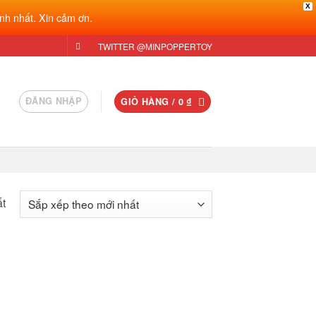
X
nh nhất. Xin cảm ơn.
TWITTER @MINPOPPERTOY
ĐĂNG NHẬP
GIỎ HÀNG /
0
₫
ất