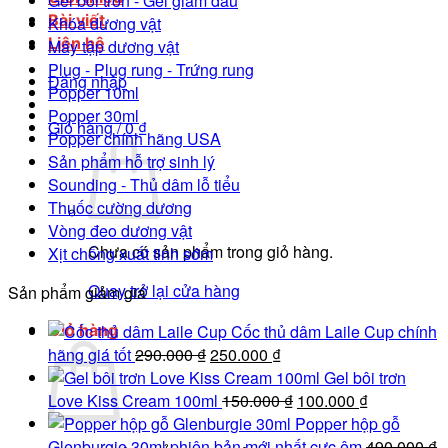
Gel bôi trơn - Gel giảm đau
Bài viết
Khóa dương vật
Liên hệ
Máy tập dương vật
Plug - Plug rung - Trứng rung
Đăng nhập
Popper 10ml
Popper 30ml
Giỏ hàng /
0
₫
Popper chính hãng USA
Sản phẩm hỗ trợ sinh lý
Sounding - Thủ dâm lỗ tiểu
Thuốc cường dương
Vòng đeo dương vật
Chưa có sản phẩm trong giỏ hàng.
Xịt chống xuất tinh sớm
Quay trở lại cửa hàng
Sản phẩm giảm giá
Giỏ hàng
Cốc thủ dâm Laile Cup chính
Giá
Giá
hãng giá tốt
290.000
₫
250.000
₫
gốc
hiện
Gel bôi trơn
là:
tại
Giá
Giá
Love Kiss Cream 100ml
150.000
₫
100.000
₫
290.000 ₫.
là:
gốc
hiện
Popper hộp gỗ
250.000 ₫.
là:
tại
Glenburgie 30ml phiên bản mới nhất cực êm
490.000
₫