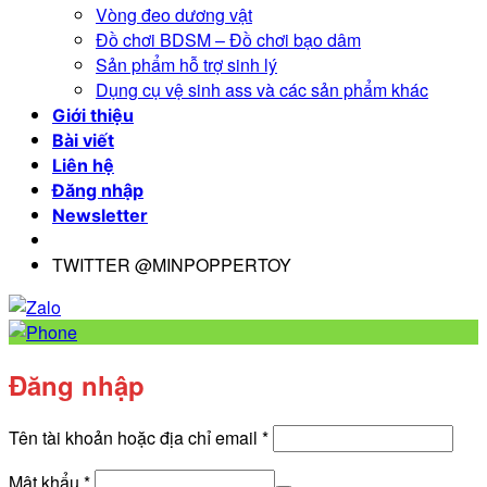
Vòng đeo dương vật
Đồ chơi BDSM – Đồ chơi bạo dâm
Sản phẩm hỗ trợ sinh lý
Dụng cụ vệ sinh ass và các sản phẩm khác
Giới thiệu
Bài viết
Liên hệ
Đăng nhập
Newsletter
TWITTER @MINPOPPERTOY
Đăng nhập
Bắt
Tên tài khoản hoặc địa chỉ email
*
buộc
Bắt
Mật khẩu
*