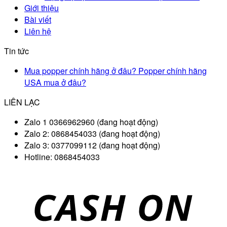
Giới thiệu
Bài viết
Liên hệ
Tin tức
Mua popper chính hãng ở đâu? Popper chính hãng
USA mua ở đâu?
LIÊN LẠC
Zalo 1 0366962960 (đang hoạt động)
Zalo 2: 0868454033 (đang hoạt động)
Zalo 3: 0377099112 (đang hoạt động)
Hotline: 0868454033
D