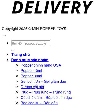
Copyright 2026 © MIN POPPER TOYS
Tìm
kiếm:
Trang chủ
Danh mục sản phẩm
Popper chính hãng USA
Popper 10ml
Popper 30ml
Gel bôi trơn – Gel giảm đau
Dương vật giả
Plug – Plug rung – Trứng rung
Cốc thủ dâm – Búp bê tình dục
Bao cao su – Đôn dên