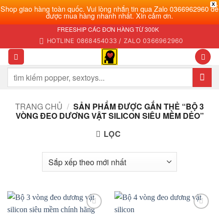
X
Shop giao hàng toàn quốc. Vui lòng nhắn tin qua Zalo 0366962960 để
được mua hàng nhanh nhất. Xin cảm ơn.
Bỏ
FREESHIP CÁC ĐƠN HÀNG TỪ 300K
qua
HOTLINE 0868454033 / ZALO 0366962960
nội
dung
Tìm
kiếm:
TRANG CHỦ
/
SẢN PHẨM ĐƯỢC GẮN THẺ “BỘ 3
VÒNG ĐEO DƯƠNG VẬT SILICON SIÊU MỀM DẺO”
LỌC
Add to
Add to