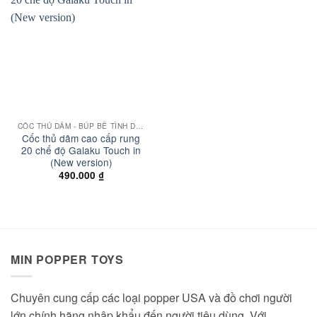
Add to
wishlist
CỐC THỦ DÂM - BÚP BÊ TÌNH DỤC
Cốc thủ dâm cao cấp rung
20 chế độ Galaku Touch in
(New version)
490.000
₫
MIN POPPER TOYS
Chuyên cung cấp các loại popper USA và đồ chơi người
lớn chính hãng nhập khẩu đến người tiêu dùng. Với