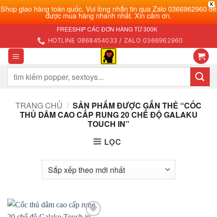
X
Shop giao hàng toàn quốc. Vui lòng nhắn tin qua Zalo 0366962960 để
được mua hàng nhanh nhất. Xin cảm ơn.
Bỏ
FREESHIP CÁC ĐƠN HÀNG TỪ 300K
qua
HOTLINE 0868454033 / ZALO 0366962960
nội
dung
Tìm
kiếm:
TRANG CHỦ
/
SẢN PHẨM ĐƯỢC GẮN THẺ “CỐC
THỦ DÂM CAO CẤP RUNG 20 CHẾ ĐỘ GALAKU
TOUCH IN”
LỌC