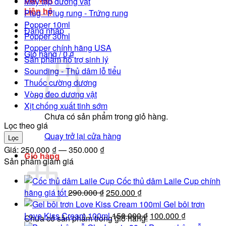
Máy tập dương vật
Liên hệ
Plug - Plug rung - Trứng rung
Popper 10ml
Đăng nhập
Popper 30ml
Popper chính hãng USA
Giỏ hàng /
0
₫
Sản phẩm hỗ trợ sinh lý
Sounding - Thủ dâm lỗ tiểu
Thuốc cường dương
Vòng đeo dương vật
Xịt chống xuất tinh sớm
Chưa có sản phẩm trong giỏ hàng.
Lọc theo giá
Quay trở lại cửa hàng
Giá
Giá
Lọc
tối
tối
Giá:
250.000 ₫
—
350.000 ₫
Giỏ hàng
thiểu
đa
Sản phẩm giảm giá
Cốc thủ dâm Laile Cup chính
Giá
Giá
hãng giá tốt
290.000
₫
250.000
₫
gốc
hiện
Gel bôi trơn
là:
tại
Giá
Giá
Love Kiss Cream 100ml
150.000
₫
100.000
₫
Chưa có sản phẩm trong giỏ hàng.