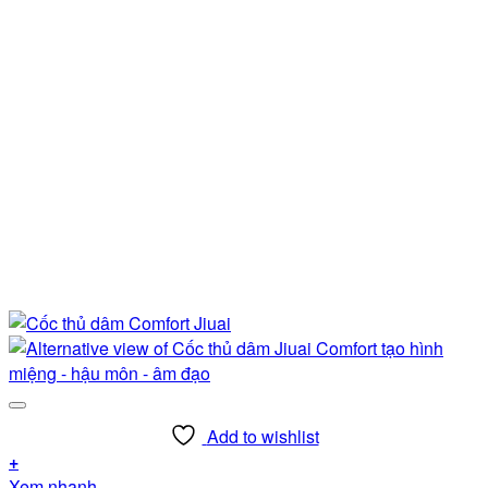
Add to wishlist
+
Sản
Xem nhanh