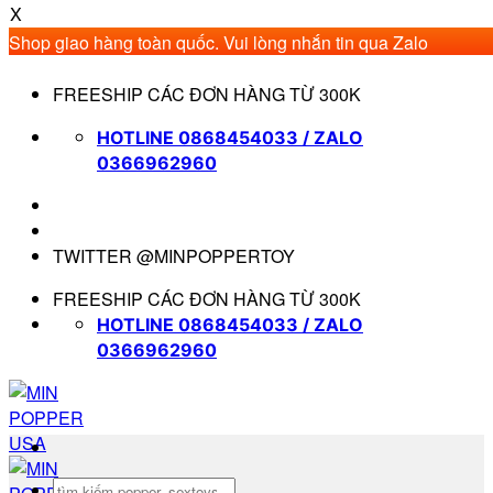
X
Shop giao hàng toàn quốc. Vui lòng nhắn tin qua Zalo
0366962960 để được mua hàng nhanh nhất. Xin cảm ơn.
Bỏ
FREESHIP CÁC ĐƠN HÀNG TỪ 300K
qua
nội
HOTLINE 0868454033 / ZALO
dung
0366962960
TWITTER @MINPOPPERTOY
FREESHIP CÁC ĐƠN HÀNG TỪ 300K
HOTLINE 0868454033 / ZALO
0366962960
Tìm