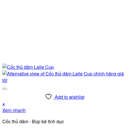
Add to wishlist
+
Sản
Xem nhanh
phẩm
Cốc thủ dâm - Búp bê tình dục
này