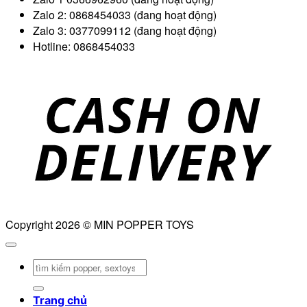
Zalo 2: 0868454033 (đang hoạt động)
Zalo 3: 0377099112 (đang hoạt động)
Hotline: 0868454033
D
Copyright 2026 © MIN POPPER TOYS
Tìm
kiếm:
Trang chủ