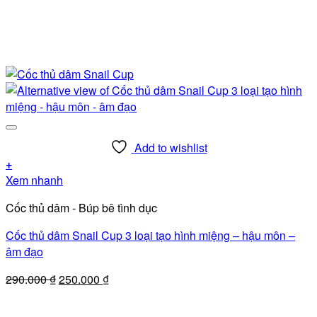
Add to wishlist
+
Sản
Xem nhanh
phẩm
Cốc thủ dâm - Búp bê tình dục
này
có
Cốc thủ dâm Snail Cup 3 loại tạo hình miệng – hậu môn –
nhiều
âm đạo
biến
thể.
Giá
Giá
290.000
₫
250.000
₫
Các
gốc
hiện
tùy
là:
tại