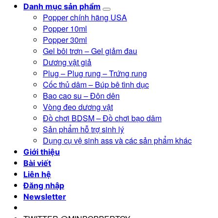
Danh mục sản phẩm
Popper chính hãng USA
Popper 10ml
Popper 30ml
Gel bôi trơn – Gel giảm đau
Dương vật giả
Plug – Plug rung – Trứng rung
Cốc thủ dâm – Búp bê tình dục
Bao cao su – Đôn dên
Vòng đeo dương vật
Đồ chơi BDSM – Đồ chơi bạo dâm
Sản phẩm hỗ trợ sinh lý
Dụng cụ vệ sinh ass và các sản phẩm khác
Giới thiệu
Bài viết
Liên hệ
Đăng nhập
Newsletter