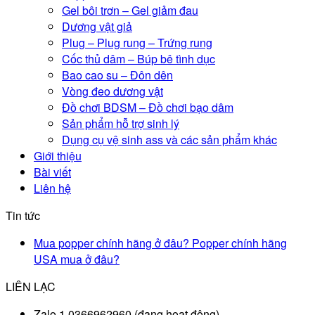
Gel bôi trơn – Gel giảm đau
Dương vật giả
Plug – Plug rung – Trứng rung
Cốc thủ dâm – Búp bê tình dục
Bao cao su – Đôn dên
Vòng đeo dương vật
Đồ chơi BDSM – Đồ chơi bạo dâm
Sản phẩm hỗ trợ sinh lý
Dụng cụ vệ sinh ass và các sản phẩm khác
Giới thiệu
Bài viết
Liên hệ
Tin tức
Mua popper chính hãng ở đâu? Popper chính hãng
USA mua ở đâu?
LIÊN LẠC
Zalo 1 0366962960 (đang hoạt động)