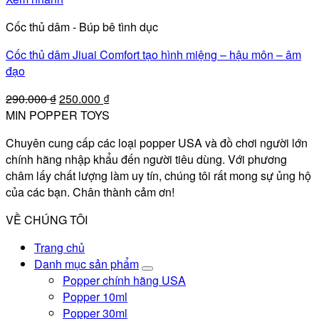
phẩm
Cốc thủ dâm - Búp bê tình dục
này
có
Cốc thủ dâm Jiuai Comfort tạo hình miệng – hậu môn – âm
nhiều
đạo
biến
thể.
Giá
Giá
290.000
₫
250.000
₫
Các
gốc
hiện
MIN POPPER TOYS
tùy
là:
tại
Chuyên cung cấp các loại popper USA và đồ chơi người lớn
chọn
290.000 ₫.
là:
chính hãng nhập khẩu đến người tiêu dùng. Với phương
có
250.000 ₫.
châm lấy chất lượng làm uy tín, chúng tôi rất mong sự ủng hộ
thể
của các bạn. Chân thành cảm ơn!
được
chọn
VỀ CHÚNG TÔI
trên
trang
Trang chủ
sản
Danh mục sản phẩm
phẩm
Popper chính hãng USA
Popper 10ml
Popper 30ml