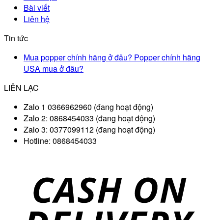
Bài viết
Liên hệ
Tin tức
Mua popper chính hãng ở đâu? Popper chính hãng
USA mua ở đâu?
LIÊN LẠC
Zalo 1 0366962960 (đang hoạt động)
Zalo 2: 0868454033 (đang hoạt động)
Zalo 3: 0377099112 (đang hoạt động)
Hotline: 0868454033
D