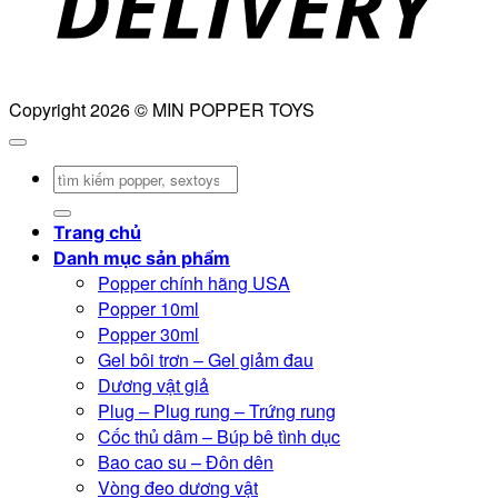
Copyright 2026 © MIN POPPER TOYS
Tìm
kiếm:
Trang chủ
Danh mục sản phẩm
Popper chính hãng USA
Popper 10ml
Popper 30ml
Gel bôi trơn – Gel giảm đau
Dương vật giả
Plug – Plug rung – Trứng rung
Cốc thủ dâm – Búp bê tình dục
Bao cao su – Đôn dên
Vòng đeo dương vật