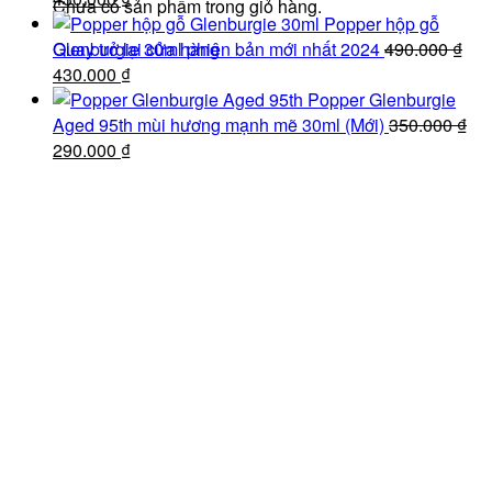
Chưa có sản phẩm trong giỏ hàng.
gốc
hiện
100.000 ₫.
Popper hộp gỗ
là:
tại
Quay trở lại cửa hàng
Glenburgie 30ml phiên bản mới nhất 2024
490.000
₫
490.000 ₫.
Giá
là:
Giá
430.000
₫
gốc
430.000 ₫.
hiện
Popper Glenburgie
là:
tại
Aged 95th mùi hương mạnh mẽ 30ml (Mới)
350.000
₫
490.000 ₫.
Giá
là:
Giá
290.000
₫
gốc
430.000 ₫.
hiện
là:
tại
350.000 ₫.
là:
290.000 ₫.