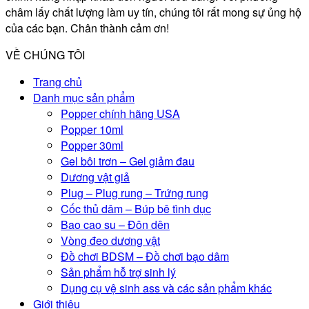
châm lấy chất lượng làm uy tín, chúng tôi rất mong sự ủng hộ
của các bạn. Chân thành cảm ơn!
VỀ CHÚNG TÔI
Trang chủ
Danh mục sản phẩm
Popper chính hãng USA
Popper 10ml
Popper 30ml
Gel bôi trơn – Gel giảm đau
Dương vật giả
Plug – Plug rung – Trứng rung
Cốc thủ dâm – Búp bê tình dục
Bao cao su – Đôn dên
Vòng đeo dương vật
Đồ chơi BDSM – Đồ chơi bạo dâm
Sản phẩm hỗ trợ sinh lý
Dụng cụ vệ sinh ass và các sản phẩm khác
Giới thiệu