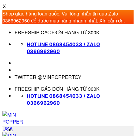
X
Shop giao hàng toàn quốc. Vui lòng nhắn tin qua Zalo
0366962960 để được mua hàng nhanh nhất. Xin cảm ơn.
Bỏ
FREESHIP CÁC ĐƠN HÀNG TỪ 300K
qua
nội
HOTLINE 0868454033 / ZALO
dung
0366962960
TWITTER @MINPOPPERTOY
FREESHIP CÁC ĐƠN HÀNG TỪ 300K
HOTLINE 0868454033 / ZALO
0366962960