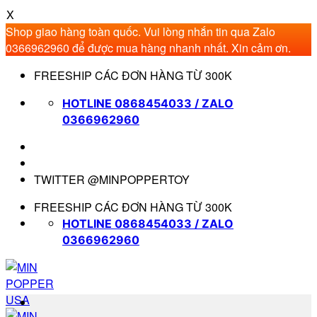
X
Shop giao hàng toàn quốc. Vui lòng nhắn tin qua Zalo
0366962960 để được mua hàng nhanh nhất. Xin cảm ơn.
Bỏ
FREESHIP CÁC ĐƠN HÀNG TỪ 300K
qua
nội
HOTLINE 0868454033 / ZALO
dung
0366962960
TWITTER @MINPOPPERTOY
FREESHIP CÁC ĐƠN HÀNG TỪ 300K
HOTLINE 0868454033 / ZALO
0366962960