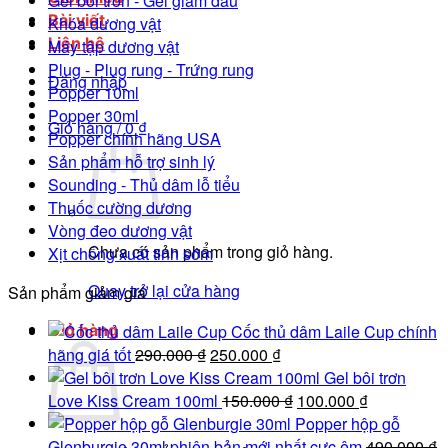
Gel bôi trơn - Gel giảm đau
Bài viết
Khóa dương vật
Liên hệ
Máy tập dương vật
Plug - Plug rung - Trứng rung
Đăng nhập
Popper 10ml
Popper 30ml
Giỏ hàng /
0
₫
Popper chính hãng USA
Sản phẩm hỗ trợ sinh lý
Sounding - Thủ dâm lỗ tiểu
Thuốc cường dương
Vòng đeo dương vật
Chưa có sản phẩm trong giỏ hàng.
Xịt chống xuất tinh sớm
Quay trở lại cửa hàng
Sản phẩm giảm giá
Giỏ hàng
Cốc thủ dâm Laile Cup chính
Giá
Giá
hãng giá tốt
290.000
₫
250.000
₫
gốc
hiện
Gel bôi trơn
là:
tại
Giá
Giá
Love Kiss Cream 100ml
150.000
₫
100.000
₫
290.000 ₫.
là:
gốc
hiện
Popper hộp gỗ
250.000 ₫.
là:
tại
Glenburgie 30ml phiên bản mới nhất cực êm
490.000
₫