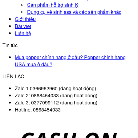
Sản phẩm hỗ trợ sinh lý
Dụng cụ vệ sinh ass và các sản phẩm khác
Giới thiệu
Bài viết
Liên hệ
Tin tức
Mua popper chính hãng ở đâu? Popper chính hãng
USA mua ở đâu?
LIÊN LẠC
Zalo 1 0366962960 (đang hoạt động)
Zalo 2: 0868454033 (đang hoạt động)
Zalo 3: 0377099112 (đang hoạt động)
Hotline: 0868454033
D