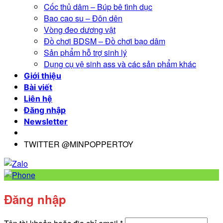
Cốc thủ dâm – Búp bê tình dục
Bao cao su – Đôn dên
Vòng đeo dương vật
Đồ chơi BDSM – Đồ chơi bạo dâm
Sản phẩm hỗ trợ sinh lý
Dụng cụ vệ sinh ass và các sản phẩm khác
Giới thiệu
Bài viết
Liên hệ
Đăng nhập
Newsletter
TWITTER @MINPOPPERTOY
Đăng nhập
Bắt