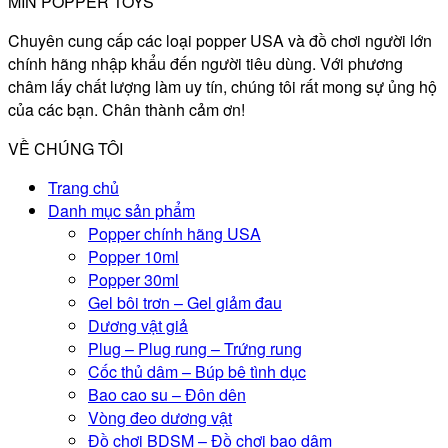
MIN POPPER TOYS
Chuyên cung cấp các loại popper USA và đồ chơi người lớn
chính hãng nhập khẩu đến người tiêu dùng. Với phương
châm lấy chất lượng làm uy tín, chúng tôi rất mong sự ủng hộ
của các bạn. Chân thành cảm ơn!
VỀ CHÚNG TÔI
Trang chủ
Danh mục sản phẩm
Popper chính hãng USA
Popper 10ml
Popper 30ml
Gel bôi trơn – Gel giảm đau
Dương vật giả
Plug – Plug rung – Trứng rung
Cốc thủ dâm – Búp bê tình dục
Bao cao su – Đôn dên
Vòng đeo dương vật
Đồ chơi BDSM – Đồ chơi bạo dâm