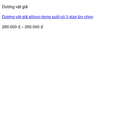
phẩm
Dương vật giả
này
có
Dương vật giả silicon trong suốt có 3 size tùy chọn
nhiều
biến
Khoảng
290.000
₫
–
350.000
₫
thể.
giá:
Các
từ
tùy
290.000 ₫
chọn
đến
có
350.000 ₫
thể
được
chọn
trên
trang
sản
phẩm