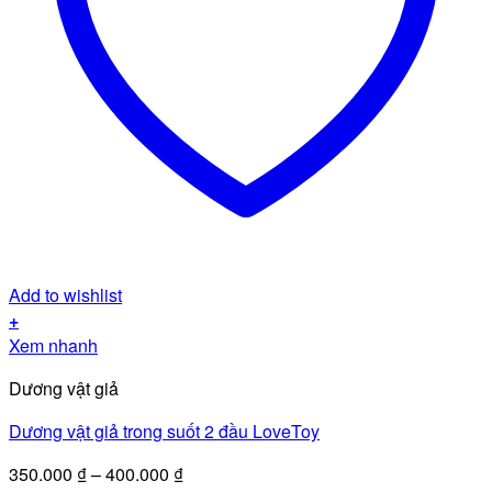
Add to wishlist
+
Sản
Xem nhanh
phẩm
Dương vật giả
này
có
Dương vật giả trong suốt 2 đầu LoveToy
nhiều
biến
Khoảng
350.000
₫
–
400.000
₫