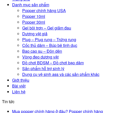
Danh mục sản phẩm
Popper chính hãng USA
Popper 10ml
Popper 30ml
Gel bôi trơn – Gel giảm đau
Dương vật giả
Plug – Plug rung – Trứng rung
Cốc thủ dâm – Búp bê tình dục
Bao cao su – Đôn dên
Vòng đeo dương vật
Đồ chơi BDSM – Đồ chơi bạo dâm
Sản phẩm hỗ trợ sinh lý
Dụng cụ vệ sinh ass và các sản phẩm khác
Giới thiệu
Bài viết
Liên hệ
Tin tức
Mua popper chính hãng ở đâu? Popper chính hãng