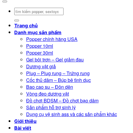
Tìm
kiếm:
Trang chủ
Danh mục sản phẩm
Popper chính hãng USA
Popper 10ml
Popper 30ml
Gel bôi trơn – Gel giảm đau
Dương vật giả
Plug – Plug rung – Trứng rung
Cốc thủ dâm – Búp bê tình dục
Bao cao su – Đôn dên
Vòng đeo dương vật
Đồ chơi BDSM – Đồ chơi bạo dâm
Sản phẩm hỗ trợ sinh lý
Dụng cụ vệ sinh ass và các sản phẩm khác
Giới thiệu
Bài viết