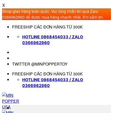
X
Shop giao hàng toàn quốc. Vui lòng nhắn tin qua Zalo
0366962960 để được mua hàng nhanh nhất. Xin cảm ơn.
Bỏ
FREESHIP CÁC ĐƠN HÀNG TỪ 300K
qua
nội
HOTLINE 0868454033 / ZALO
dung
0366962960
TWITTER @MINPOPPERTOY
FREESHIP CÁC ĐƠN HÀNG TỪ 300K
HOTLINE 0868454033 / ZALO
0366962960