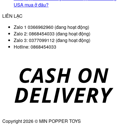
USA mua ở đâu?
LIÊN LẠC
Zalo 1 0366962960 (đang hoạt động)
Zalo 2: 0868454033 (đang hoạt động)
Zalo 3: 0377099112 (đang hoạt động)
Hotline: 0868454033
D
Copyright 2026 © MIN POPPER TOYS