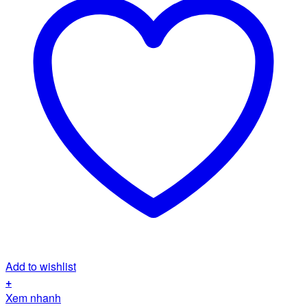
Add to wishlist
+
Sản
Xem nhanh