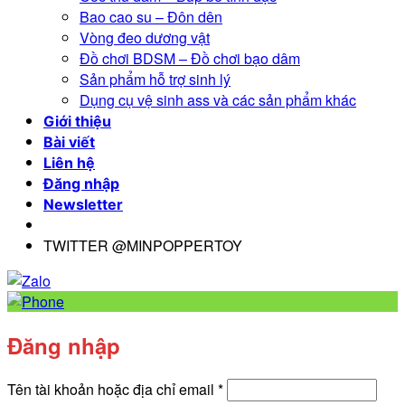
Bao cao su – Đôn dên
Vòng đeo dương vật
Đồ chơi BDSM – Đồ chơi bạo dâm
Sản phẩm hỗ trợ sinh lý
Dụng cụ vệ sinh ass và các sản phẩm khác
Giới thiệu
Bài viết
Liên hệ
Đăng nhập
Newsletter
TWITTER @MINPOPPERTOY
Đăng nhập
Bắt
Tên tài khoản hoặc địa chỉ email
*