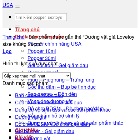
kiếm:
Tìm
kiếm:
Trang chủ
Trang chủ
/
Sản phẩm được gắn thẻ “Dương vật giả Lovetoy
Danh mục sản phẩm
Popper chính hãng USA
size khủng 28cm”
Popper 10ml
Lọc
Popper 30ml
Hiển thị kết quả duy nhất
Gel bôi trơn – Gel giảm đau
Dương vật giả
Plug – Plug rung – Trứng rung
Danh mục sản phẩm
Cốc thủ dâm – Búp bê tình dục
Bao cao su – Đôn dên
Bao cao su - Đôn dên
Vòng đeo dương vật
Cốc thủ dâm - Búp bê tình dục
Đồ chơi BDSM – Đồ chơi bạo dâm
Dụng cụ vệ sinh ass và các sản phẩm khác
Sản phẩm hỗ trợ sinh lý
Dương vật giả
Dụng cụ vệ sinh ass và các sản phẩm khác
Đồ chơi BDSM - Đồ chơi bạo dâm
Giới thiệu
Gel bôi trơn - Gel giảm đau
Bài viết
Khóa dương vật