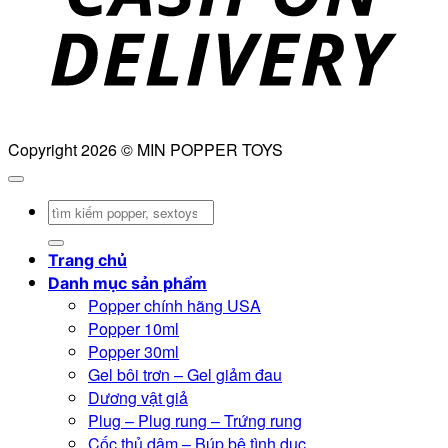
Copyright 2026 © MIN POPPER TOYS
Tìm
kiếm:
Trang chủ
Danh mục sản phẩm
Popper chính hãng USA
Popper 10ml
Popper 30ml
Gel bôi trơn – Gel giảm đau
Dương vật giả
Plug – Plug rung – Trứng rung
Cốc thủ dâm – Búp bê tình dục