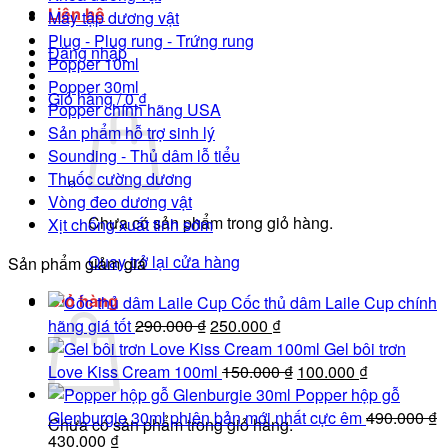
Liên hệ
Máy tập dương vật
Plug - Plug rung - Trứng rung
Đăng nhập
Popper 10ml
Popper 30ml
Giỏ hàng /
0
₫
Popper chính hãng USA
Sản phẩm hỗ trợ sinh lý
Sounding - Thủ dâm lỗ tiểu
Thuốc cường dương
Vòng đeo dương vật
Chưa có sản phẩm trong giỏ hàng.
Xịt chống xuất tinh sớm
Quay trở lại cửa hàng
Sản phẩm giảm giá
Giỏ hàng
Cốc thủ dâm Laile Cup chính
Giá
Giá
hãng giá tốt
290.000
₫
250.000
₫
gốc
hiện
Gel bôi trơn
là:
tại
Giá
Giá
Love Kiss Cream 100ml
150.000
₫
100.000
₫
290.000 ₫.
là:
gốc
hiện
Popper hộp gỗ
250.000 ₫.
là:
tại
Glenburgie 30ml phiên bản mới nhất cực êm
490.000
₫
Chưa có sản phẩm trong giỏ hàng.
Giá
Giá
150.000 ₫.
là:
430.000
₫