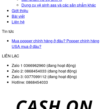
Dụng cụ vệ sinh ass và các sản phẩm khác
Giới thiệu
Bài viết
Liên hệ
Tin tức
Mua popper chính hãng ở đâu? Popper chính hãng
USA mua ở đâu?
LIÊN LẠC
Zalo 1 0366962960 (đang hoạt động)
Zalo 2: 0868454033 (đang hoạt động)
Zalo 3: 0377099112 (đang hoạt động)
Hotline: 0868454033
D