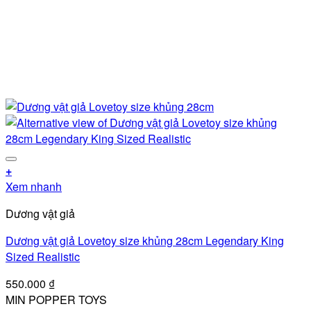
Add to wishlist
+
Sản
Xem nhanh
phẩm
Dương vật giả
này
có
Dương vật giả Lovetoy size khủng 28cm Legendary King
nhiều
Sized Realistic
biến
thể.
550.000
₫
Các
MIN POPPER TOYS