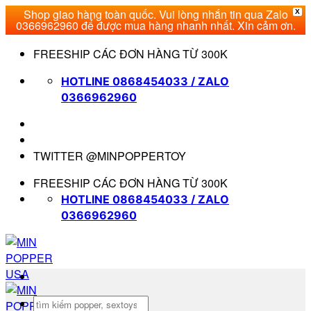
Shop giao hàng toàn quốc. Vui lòng nhắn tin qua Zalo
X
0366962960 để được mua hàng nhanh nhất. Xin cảm ơn.
Bỏ
FREESHIP CÁC ĐƠN HÀNG TỪ 300K
qua
nội
HOTLINE 0868454033 / ZALO
dung
0366962960
TWITTER @MINPOPPERTOY
FREESHIP CÁC ĐƠN HÀNG TỪ 300K
HOTLINE 0868454033 / ZALO
0366962960
Tìm