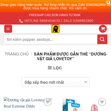
X
Shop giao hàng toàn quốc. Vui lòng nhắn tin qua Zalo 0366962960 để
được mua hàng nhanh nhất. Xin cảm ơn.
Bỏ
FREESHIP CÁC ĐƠN HÀNG TỪ 300K
qua
HOTLINE 0868454033 / ZALO 0366962960
nội
dung
Tìm
kiếm:
TRANG CHỦ
/
SẢN PHẨM ĐƯỢC GẮN THẺ “DƯƠNG
VẬT GIẢ LOVETOY”
LỌC
Add to
Add to