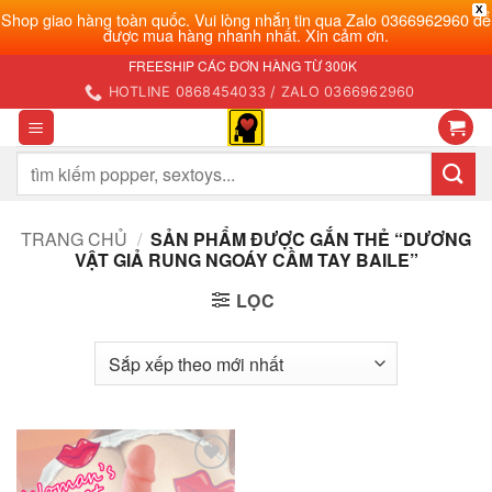
X
Shop giao hàng toàn quốc. Vui lòng nhắn tin qua Zalo 0366962960 để
được mua hàng nhanh nhất. Xin cảm ơn.
Bỏ
FREESHIP CÁC ĐƠN HÀNG TỪ 300K
qua
HOTLINE 0868454033 / ZALO 0366962960
nội
dung
Tìm
kiếm:
TRANG CHỦ
/
SẢN PHẨM ĐƯỢC GẮN THẺ “DƯƠNG
VẬT GIẢ RUNG NGOÁY CẦM TAY BAILE”
LỌC
Add to