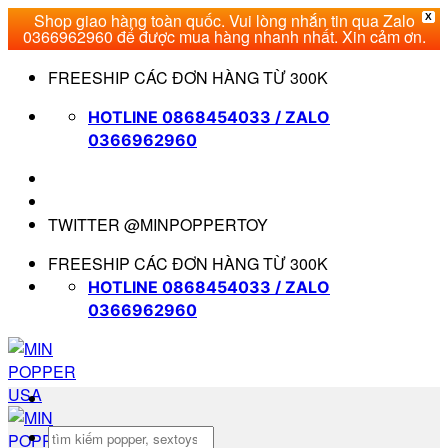
Shop giao hàng toàn quốc. Vui lòng nhắn tin qua Zalo
X
0366962960 để được mua hàng nhanh nhất. Xin cảm ơn.
Bỏ
FREESHIP CÁC ĐƠN HÀNG TỪ 300K
qua
nội
HOTLINE 0868454033 / ZALO
dung
0366962960
TWITTER @MINPOPPERTOY
FREESHIP CÁC ĐƠN HÀNG TỪ 300K
HOTLINE 0868454033 / ZALO
0366962960
Tìm