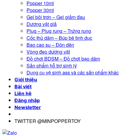
Popper 10ml
Popper 30ml
Gel bôi trơn – Gel giảm đau
Dương vật giả
Plug – Plug rung – Trứng rung
Cốc thủ dâm – Búp bê tình dục
Bao cao su – Đôn dên
Vòng đeo dương vật
Đồ chơi BDSM – Đồ chơi bạo dâm
Sản phẩm hỗ trợ sinh lý
Dụng cụ vệ sinh ass và các sản phẩm khác
Giới thiệu
Bài viết
Liên hệ
Đăng nhập
Newsletter
TWITTER @MINPOPPERTOY