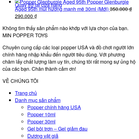
gốc
430.000 ₫.
hiện
Popper Glenburgie
Quay trở lại cửa hàng
là:
tại
Aged 95th mùi hương mạnh mẽ 30ml (Mới)
350.000
₫
490.000 ₫.
Giá
là:
Giá
290.000
₫
gốc
430.000 ₫.
hiện
Không tìm thấy sản phẩm nào khớp với lựa chọn của bạn.
là:
tại
MIN POPPER TOYS
350.000 ₫.
là:
290.000 ₫.
Chuyên cung cấp các loại popper USA và đồ chơi người lớn
chính hãng nhập khẩu đến người tiêu dùng. Với phương
châm lấy chất lượng làm uy tín, chúng tôi rất mong sự ủng hộ
của các bạn. Chân thành cảm ơn!
VỀ CHÚNG TÔI
Trang chủ
Danh mục sản phẩm
Popper chính hãng USA
Popper 10ml
Popper 30ml
Gel bôi trơn – Gel giảm đau
Dương vật giả