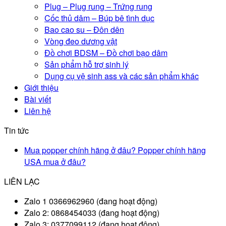
Plug – Plug rung – Trứng rung
Cốc thủ dâm – Búp bê tình dục
Bao cao su – Đôn dên
Vòng đeo dương vật
Đồ chơi BDSM – Đồ chơi bạo dâm
Sản phẩm hỗ trợ sinh lý
Dụng cụ vệ sinh ass và các sản phẩm khác
Giới thiệu
Bài viết
Liên hệ
Tin tức
Mua popper chính hãng ở đâu? Popper chính hãng
USA mua ở đâu?
LIÊN LẠC
Zalo 1 0366962960 (đang hoạt động)
Zalo 2: 0868454033 (đang hoạt động)
Zalo 3: 0377099112 (đang hoạt động)