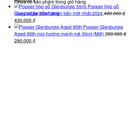
Chưa có sản phẩm trong giỏ hàng.
gốc
hiện
100.000 ₫.
Popper hộp gỗ
là:
tại
Quay trở lại cửa hàng
Glenburgie 30ml phiên bản mới nhất 2024
490.000
₫
490.000 ₫.
Giá
là:
Giá
430.000
₫
gốc
430.000 ₫.
hiện
Popper Glenburgie
là:
tại
Aged 95th mùi hương mạnh mẽ 30ml (Mới)
350.000
₫
490.000 ₫.
Giá
là:
Giá
290.000
₫
gốc
430.000 ₫.
hiện
là:
tại
350.000 ₫.
là:
290.000 ₫.