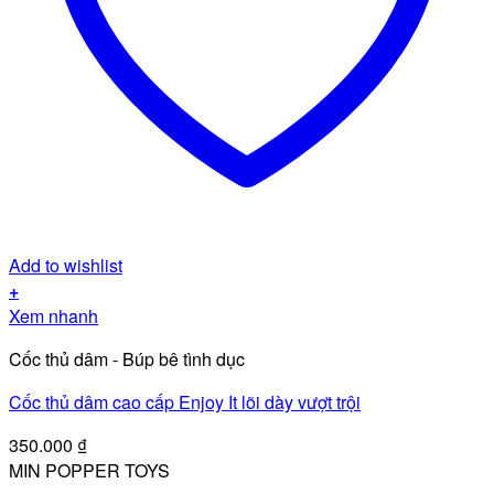
Add to wishlist
+
Xem nhanh
Cốc thủ dâm - Búp bê tình dục
Cốc thủ dâm cao cấp Enjoy It lõi dày vượt trội
350.000
₫
MIN POPPER TOYS