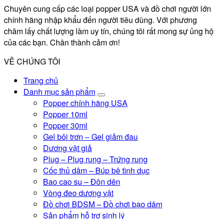
Chuyên cung cấp các loại popper USA và đồ chơi người lớn
chính hãng nhập khẩu đến người tiêu dùng. Với phương
châm lấy chất lượng làm uy tín, chúng tôi rất mong sự ủng hộ
của các bạn. Chân thành cảm ơn!
VỀ CHÚNG TÔI
Trang chủ
Danh mục sản phẩm
Popper chính hãng USA
Popper 10ml
Popper 30ml
Gel bôi trơn – Gel giảm đau
Dương vật giả
Plug – Plug rung – Trứng rung
Cốc thủ dâm – Búp bê tình dục
Bao cao su – Đôn dên
Vòng đeo dương vật
Đồ chơi BDSM – Đồ chơi bạo dâm
Sản phẩm hỗ trợ sinh lý