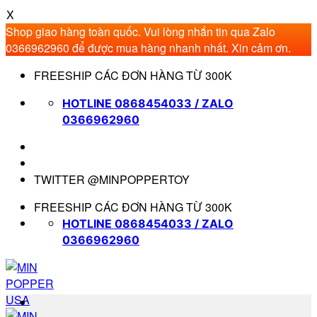
X
Shop giao hàng toàn quốc. Vui lòng nhắn tin qua Zalo
0366962960 để được mua hàng nhanh nhất. Xin cảm ơn.
Bỏ
FREESHIP CÁC ĐƠN HÀNG TỪ 300K
qua
nội
HOTLINE 0868454033 / ZALO
dung
0366962960
TWITTER @MINPOPPERTOY
FREESHIP CÁC ĐƠN HÀNG TỪ 300K
HOTLINE 0868454033 / ZALO
0366962960