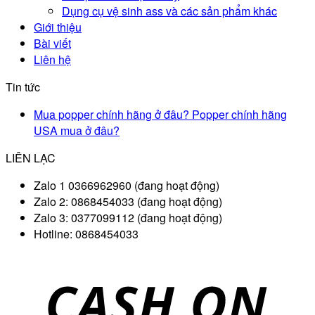
Dụng cụ vệ sinh ass và các sản phẩm khác
Giới thiệu
Bài viết
Liên hệ
Tin tức
Mua popper chính hãng ở đâu? Popper chính hãng
USA mua ở đâu?
LIÊN LẠC
Zalo 1 0366962960 (đang hoạt động)
Zalo 2: 0868454033 (đang hoạt động)
Zalo 3: 0377099112 (đang hoạt động)
Hotline: 0868454033
D