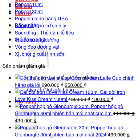
Popper 10ml
Bài viết
Popper 30ml
Liên hệ
Popper chính hãng USA
Đăng nhập
Sản phẩm hỗ trợ sinh lý
Sounding - Thủ dâm lỗ tiểu
Giỏ hàng /
0
₫
Thuốc cường dương
Vòng đeo dương vật
Xịt chống xuất tinh sớm
Sản phẩm giảm giá
Chưa có sản phẩm trong giỏ hàng.
Cốc thủ dâm Laile Cup chính
Giá
Giá
hãng giá tốt
290.000
₫
250.000
₫
Quay trở lại cửa hàng
gốc
hiện
Gel bôi trơn
là:
tại
Giá
Giá
Love Kiss Cream 100ml
150.000
₫
100.000
₫
Giỏ hàng
290.000 ₫.
là:
gốc
hiện
Popper hộp gỗ
250.000 ₫.
là:
tại
Glenburgie 30ml phiên bản mới nhất cực êm
490.000
₫
Giá
Giá
150.000 ₫.
là:
430.000
₫
gốc
hiện
100.000 ₫.
Popper hộp gỗ
là:
tại
Glenburgie 30ml phiên bản mới nhất 2024
490.000
₫