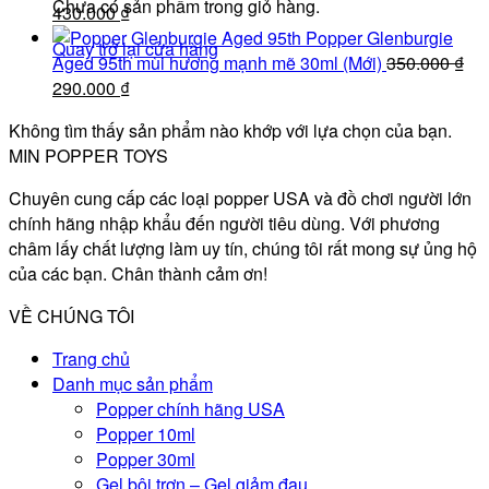
Chưa có sản phẩm trong giỏ hàng.
490.000 ₫.
Giá
là:
Giá
430.000
₫
gốc
430.000 ₫.
hiện
Popper Glenburgie
Quay trở lại cửa hàng
là:
tại
Aged 95th mùi hương mạnh mẽ 30ml (Mới)
350.000
₫
490.000 ₫.
Giá
là:
Giá
290.000
₫
gốc
430.000 ₫.
hiện
Không tìm thấy sản phẩm nào khớp với lựa chọn của bạn.
là:
tại
MIN POPPER TOYS
350.000 ₫.
là:
290.000 ₫.
Chuyên cung cấp các loại popper USA và đồ chơi người lớn
chính hãng nhập khẩu đến người tiêu dùng. Với phương
châm lấy chất lượng làm uy tín, chúng tôi rất mong sự ủng hộ
của các bạn. Chân thành cảm ơn!
VỀ CHÚNG TÔI
Trang chủ
Danh mục sản phẩm
Popper chính hãng USA
Popper 10ml
Popper 30ml
Gel bôi trơn – Gel giảm đau