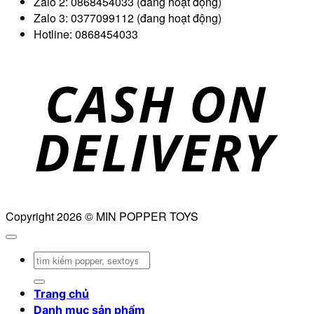
Zalo 2: 0868454033 (đang hoạt động)
Zalo 3: 0377099112 (đang hoạt động)
Hotline: 0868454033
D
Copyright 2026 © MIN POPPER TOYS
Tìm
kiếm:
Trang chủ
Danh mục sản phẩm