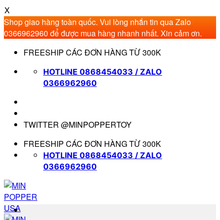
X
Shop giao hàng toàn quốc. Vui lòng nhắn tin qua Zalo
0366962960 để được mua hàng nhanh nhất. Xin cảm ơn.
Bỏ
FREESHIP CÁC ĐƠN HÀNG TỪ 300K
qua
nội
HOTLINE 0868454033 / ZALO
dung
0366962960
TWITTER @MINPOPPERTOY
FREESHIP CÁC ĐƠN HÀNG TỪ 300K
HOTLINE 0868454033 / ZALO
0366962960