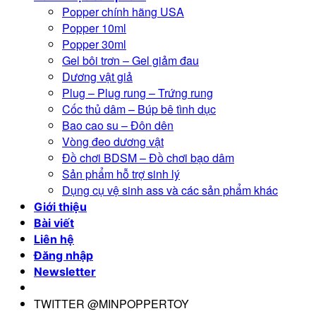
Popper chính hãng USA
Popper 10ml
Popper 30ml
Gel bôi trơn – Gel giảm đau
Dương vật giả
Plug – Plug rung – Trứng rung
Cốc thủ dâm – Búp bê tình dục
Bao cao su – Đôn dên
Vòng đeo dương vật
Đồ chơi BDSM – Đồ chơi bạo dâm
Sản phẩm hỗ trợ sinh lý
Dụng cụ vệ sinh ass và các sản phẩm khác
Giới thiệu
Bài viết
Liên hệ
Đăng nhập
Newsletter
TWITTER @MINPOPPERTOY