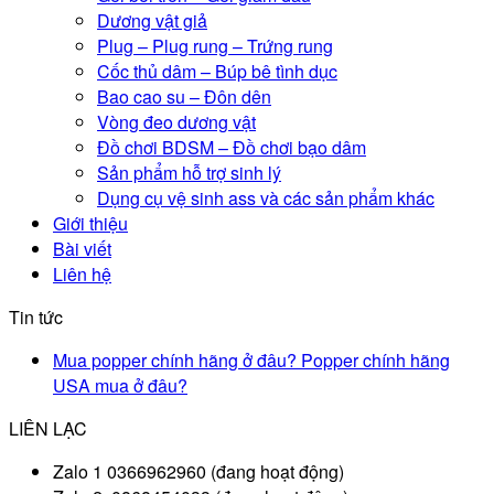
Dương vật giả
Plug – Plug rung – Trứng rung
Cốc thủ dâm – Búp bê tình dục
Bao cao su – Đôn dên
Vòng đeo dương vật
Đồ chơi BDSM – Đồ chơi bạo dâm
Sản phẩm hỗ trợ sinh lý
Dụng cụ vệ sinh ass và các sản phẩm khác
Giới thiệu
Bài viết
Liên hệ
Tin tức
Mua popper chính hãng ở đâu? Popper chính hãng
USA mua ở đâu?
LIÊN LẠC
Zalo 1 0366962960 (đang hoạt động)