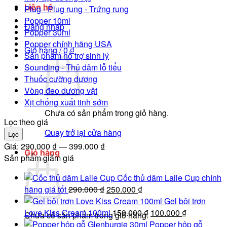
Liên hệ
Plug - Plug rung - Trứng rung
Popper 10ml
Đăng nhập
Popper 30ml
Popper chính hãng USA
Giỏ hàng /
0
₫
Sản phẩm hỗ trợ sinh lý
Sounding - Thủ dâm lỗ tiểu
Thuốc cường dương
Vòng đeo dương vật
Xịt chống xuất tinh sớm
Chưa có sản phẩm trong giỏ hàng.
Lọc theo giá
Quay trở lại cửa hàng
Giá
Giá
Lọc
tối
tối
Giá:
290.000 ₫
—
399.000 ₫
Giỏ hàng
thiểu
đa
Sản phẩm giảm giá
Cốc thủ dâm Laile Cup chính
Giá
Giá
hãng giá tốt
290.000
₫
250.000
₫
gốc
hiện
Gel bôi trơn
là:
tại
Giá
Giá
Love Kiss Cream 100ml
150.000
₫
100.000
₫
Chưa có sản phẩm trong giỏ hàng.
290.000 ₫.
là:
gốc
hiện
Popper hộp gỗ