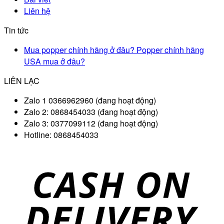
Liên hệ
Tin tức
Mua popper chính hãng ở đâu? Popper chính hãng
USA mua ở đâu?
LIÊN LẠC
Zalo 1 0366962960 (đang hoạt động)
Zalo 2: 0868454033 (đang hoạt động)
Zalo 3: 0377099112 (đang hoạt động)
Hotline: 0868454033
D