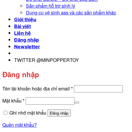
Sản phẩm hỗ trợ sinh lý
Dụng cụ vệ sinh ass và các sản phẩm khác
Giới thiệu
Bài viết
Liên hệ
Đăng nhập
Newsletter
TWITTER @MINPOPPERTOY
Đăng nhập
Bắt
Tên tài khoản hoặc địa chỉ email
*
buộc
Bắt
Mật khẩu
*
buộc
Ghi nhớ mật khẩu
Đăng nhập
Quên mật khẩu?