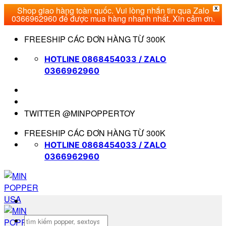
Shop giao hàng toàn quốc. Vui lòng nhắn tin qua Zalo
X
0366962960 để được mua hàng nhanh nhất. Xin cảm ơn.
Bỏ
FREESHIP CÁC ĐƠN HÀNG TỪ 300K
qua
nội
HOTLINE 0868454033 / ZALO
dung
0366962960
TWITTER @MINPOPPERTOY
FREESHIP CÁC ĐƠN HÀNG TỪ 300K
HOTLINE 0868454033 / ZALO
0366962960
Tìm