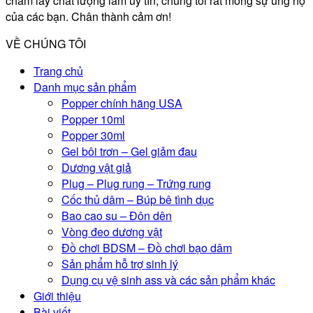
châm lấy chất lượng làm uy tín, chúng tôi rất mong sự ủng hộ
của các bạn. Chân thành cảm ơn!
VỀ CHÚNG TÔI
Trang chủ
Danh mục sản phẩm
Popper chính hãng USA
Popper 10ml
Popper 30ml
Gel bôi trơn – Gel giảm đau
Dương vật giả
Plug – Plug rung – Trứng rung
Cốc thủ dâm – Búp bê tình dục
Bao cao su – Đôn dên
Vòng đeo dương vật
Đồ chơi BDSM – Đồ chơi bạo dâm
Sản phẩm hỗ trợ sinh lý
Dụng cụ vệ sinh ass và các sản phẩm khác
Giới thiệu
Bài viết