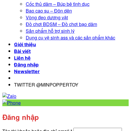
Cốc thủ dâm – Búp bê tình dục
Bao cao su – Đôn dên
Vòng đeo dương vật
Đồ chơi BDSM – Đồ chơi bạo dâm
Sản phẩm hỗ trợ sinh lý
Dụng cụ vệ sinh ass và các sản phẩm khác
Giới thiệu
Bài viết
Liên hệ
Đăng nhập
Newsletter
TWITTER @MINPOPPERTOY
Đăng nhập
Bắt