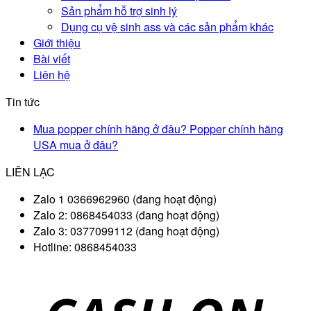
Sản phẩm hỗ trợ sinh lý
Dụng cụ vệ sinh ass và các sản phẩm khác
Giới thiệu
Bài viết
Liên hệ
Tin tức
Mua popper chính hãng ở đâu? Popper chính hãng
USA mua ở đâu?
LIÊN LẠC
Zalo 1 0366962960 (đang hoạt động)
Zalo 2: 0868454033 (đang hoạt động)
Zalo 3: 0377099112 (đang hoạt động)
Hotline: 0868454033
D