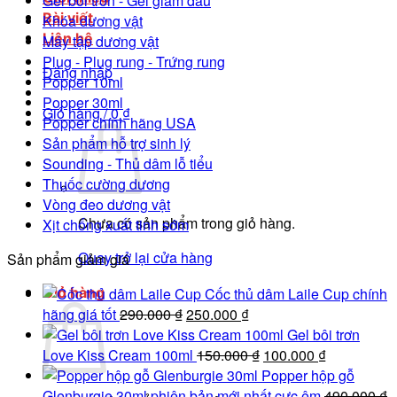
Gel bôi trơn - Gel giảm đau
Bài viết
Khóa dương vật
Liên hệ
Máy tập dương vật
Plug - Plug rung - Trứng rung
Đăng nhập
Popper 10ml
Popper 30ml
Giỏ hàng /
0
₫
Popper chính hãng USA
Sản phẩm hỗ trợ sinh lý
Sounding - Thủ dâm lỗ tiểu
Thuốc cường dương
Vòng đeo dương vật
Chưa có sản phẩm trong giỏ hàng.
Xịt chống xuất tinh sớm
Quay trở lại cửa hàng
Sản phẩm giảm giá
Giỏ hàng
Cốc thủ dâm Laile Cup chính
Giá
Giá
hãng giá tốt
290.000
₫
250.000
₫
gốc
hiện
Gel bôi trơn
là:
tại
Giá
Giá
Love Kiss Cream 100ml
150.000
₫
100.000
₫
290.000 ₫.
là:
gốc
hiện
Popper hộp gỗ
250.000 ₫.
là:
tại
Glenburgie 30ml phiên bản mới nhất cực êm
490.000
₫