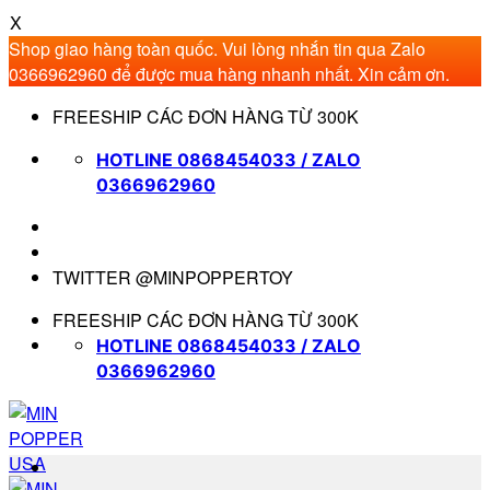
X
Shop giao hàng toàn quốc. Vui lòng nhắn tin qua Zalo
0366962960 để được mua hàng nhanh nhất. Xin cảm ơn.
Bỏ
FREESHIP CÁC ĐƠN HÀNG TỪ 300K
qua
nội
HOTLINE 0868454033 / ZALO
dung
0366962960
TWITTER @MINPOPPERTOY
FREESHIP CÁC ĐƠN HÀNG TỪ 300K
HOTLINE 0868454033 / ZALO
0366962960