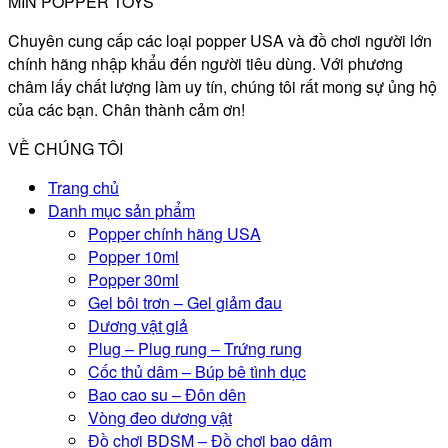
MIN POPPER TOYS
Chuyên cung cấp các loại popper USA và đồ chơi người lớn
chính hãng nhập khẩu đến người tiêu dùng. Với phương
châm lấy chất lượng làm uy tín, chúng tôi rất mong sự ủng hộ
của các bạn. Chân thành cảm ơn!
VỀ CHÚNG TÔI
Trang chủ
Danh mục sản phẩm
Popper chính hãng USA
Popper 10ml
Popper 30ml
Gel bôi trơn – Gel giảm đau
Dương vật giả
Plug – Plug rung – Trứng rung
Cốc thủ dâm – Búp bê tình dục
Bao cao su – Đôn dên
Vòng đeo dương vật
Đồ chơi BDSM – Đồ chơi bạo dâm