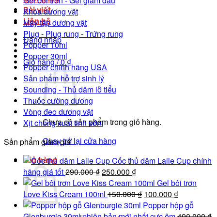
Gel bôi trơn - Gel giảm đau
Bài viết
Khóa dương vật
Liên hệ
Máy tập dương vật
Plug - Plug rung - Trứng rung
Đăng nhập
Popper 10ml
Popper 30ml
Giỏ hàng /
0
₫
Popper chính hãng USA
Sản phẩm hỗ trợ sinh lý
Sounding - Thủ dâm lỗ tiểu
Thuốc cường dương
Vòng đeo dương vật
Chưa có sản phẩm trong giỏ hàng.
Xịt chống xuất tinh sớm
Quay trở lại cửa hàng
Sản phẩm giảm giá
Giỏ hàng
Cốc thủ dâm Laile Cup chính
Giá
Giá
hãng giá tốt
290.000
₫
250.000
₫
gốc
hiện
Gel bôi trơn
là:
tại
Giá
Giá
Love Kiss Cream 100ml
150.000
₫
100.000
₫
290.000 ₫.
là:
gốc
hiện
Popper hộp gỗ
250.000 ₫.
là:
tại
Glenburgie 30ml phiên bản mới nhất cực êm
490.000
₫