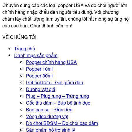
Chuyên cung cấp các loại popper USA và đồ chơi người lớn
chính hãng nhập khẩu đến người tiêu dùng. Với phương
châm lấy chất lượng làm uy tín, chúng tôi rất mong sự ủng hộ
của các bạn. Chân thành cảm ơn!
VỀ CHÚNG TÔI
Trang chủ
Danh mục sản phẩm
Popper chính hãng USA
Popper 10ml
Popper 30ml
Gel bôi trơn – Gel giảm đau
Dương vật giả
Plug – Plug rung – Trứng rung
Cốc thủ dâm – Búp bê tình dục
Bao cao su – Đôn dên
Vòng đeo dương vật
Đồ chơi BDSM – Đồ chơi bạo dâm
Sản phẩm hỗ trợ sinh lý