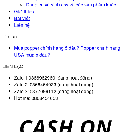
Dụng cụ vệ sinh ass và các sản phẩm khác
Giới thiệu
Bài viết
Liên hệ
Tin tức
Mua popper chính hãng ở đâu? Popper chính hãng
USA mua ở đâu?
LIÊN LẠC
Zalo 1 0366962960 (đang hoạt động)
Zalo 2: 0868454033 (đang hoạt động)
Zalo 3: 0377099112 (đang hoạt động)
Hotline: 0868454033
D