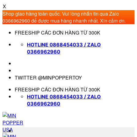
X
Shop giao hàng toàn quốc. Vui lòng nhắn tin qua Zalo
0366962960 để được mua hàng nhanh nhất. Xin cảm ơn.
Bỏ
FREESHIP CÁC ĐƠN HÀNG TỪ 300K
qua
nội
HOTLINE 0868454033 / ZALO
dung
0366962960
TWITTER @MINPOPPERTOY
FREESHIP CÁC ĐƠN HÀNG TỪ 300K
HOTLINE 0868454033 / ZALO
0366962960