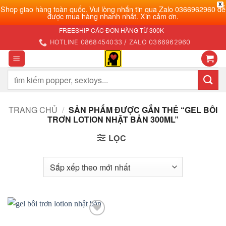
X
Shop giao hàng toàn quốc. Vui lòng nhắn tin qua Zalo 0366962960 để
được mua hàng nhanh nhất. Xin cảm ơn.
Bỏ
FREESHIP CÁC ĐƠN HÀNG TỪ 300K
qua
HOTLINE 0868454033 / ZALO 0366962960
nội
dung
Tìm
kiếm:
TRANG CHỦ
/
SẢN PHẨM ĐƯỢC GẮN THẺ “GEL BÔI
TRƠN LOTION NHẬT BẢN 300ML”
LỌC
Add to