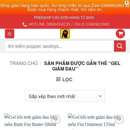
X
Shop giao hàng toàn quốc. Vui lòng nhắn tin qua Zalo 0366962960 để
được mua hàng nhanh nhất. Xin cảm ơn.
Bỏ
FREESHIP CÁC ĐƠN HÀNG TỪ 300K
qua
HOTLINE 0868454033 / ZALO 0366962960
nội
dung
Tìm
kiếm:
TRANG CHỦ
/
SẢN PHẨM ĐƯỢC GẮN THẺ “GEL
GIẢM ĐAU”
LỌC
Add to
Add to