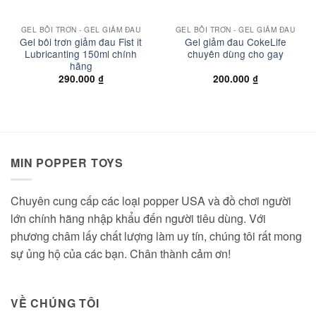
GEL BÔI TRƠN - GEL GIẢM ĐAU
GEL BÔI TRƠN - GEL GIẢM ĐAU
Gel bôi trơn giảm đau Fist it
Gel giảm đau CokeLife
Lubricanting 150ml chính
chuyên dùng cho gay
hãng
290.000
₫
200.000
₫
MIN POPPER TOYS
Chuyên cung cấp các loại popper USA và đồ chơi người
lớn chính hãng nhập khẩu đến người tiêu dùng. Với
phương châm lấy chất lượng làm uy tín, chúng tôi rất mong
sự ủng hộ của các bạn. Chân thành cảm ơn!
VỀ CHÚNG TÔI