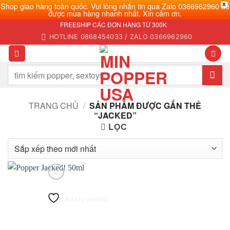
Shop giao hàng toàn quốc. Vui lòng nhắn tin qua Zalo 0366962960 để
X
được mua hàng nhanh nhất. Xin cảm ơn.
Bỏ
FREESHIP CÁC ĐƠN HÀNG TỪ 300K
qua
HOTLINE 0868454033 / ZALO 0366962960
nội
dung
Tìm
kiếm:
TRANG CHỦ
/
SẢN PHẨM ĐƯỢC GẮN THẺ
“JACKED”
LỌC
Add to wishlist