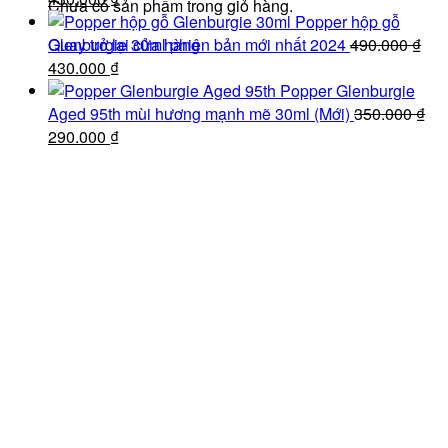
Chưa có sản phẩm trong giỏ hàng.
gốc
hiện
100.000 ₫.
Popper hộp gỗ
là:
tại
Quay trở lại cửa hàng
Glenburgie 30ml phiên bản mới nhất 2024
490.000
₫
490.000 ₫.
Giá
là:
Giá
430.000
₫
gốc
430.000 ₫.
hiện
Popper Glenburgie
là:
tại
Aged 95th mùi hương mạnh mẽ 30ml (Mới)
350.000
₫
490.000 ₫.
Giá
là:
Giá
290.000
₫
gốc
430.000 ₫.
hiện
là:
tại
350.000 ₫.
là:
290.000 ₫.