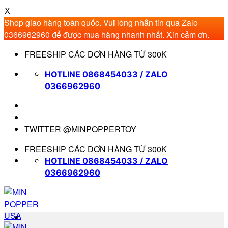
X
Shop giao hàng toàn quốc. Vui lòng nhắn tin qua Zalo
0366962960 để được mua hàng nhanh nhất. Xin cảm ơn.
Bỏ
FREESHIP CÁC ĐƠN HÀNG TỪ 300K
qua
nội
HOTLINE 0868454033 / ZALO
dung
0366962960
TWITTER @MINPOPPERTOY
FREESHIP CÁC ĐƠN HÀNG TỪ 300K
HOTLINE 0868454033 / ZALO
0366962960