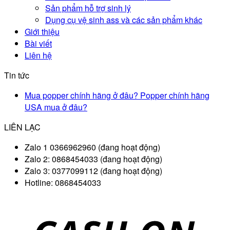
Sản phẩm hỗ trợ sinh lý
Dụng cụ vệ sinh ass và các sản phẩm khác
Giới thiệu
Bài viết
Liên hệ
Tin tức
Mua popper chính hãng ở đâu? Popper chính hãng
USA mua ở đâu?
LIÊN LẠC
Zalo 1 0366962960 (đang hoạt động)
Zalo 2: 0868454033 (đang hoạt động)
Zalo 3: 0377099112 (đang hoạt động)
Hotline: 0868454033
D