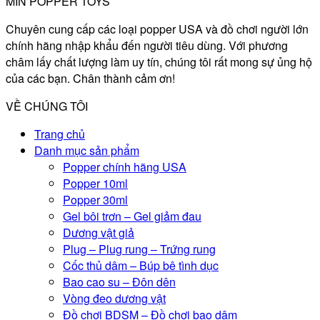
MIN POPPER TOYS
Chuyên cung cấp các loại popper USA và đồ chơi người lớn
chính hãng nhập khẩu đến người tiêu dùng. Với phương
châm lấy chất lượng làm uy tín, chúng tôi rất mong sự ủng hộ
của các bạn. Chân thành cảm ơn!
VỀ CHÚNG TÔI
Trang chủ
Danh mục sản phẩm
Popper chính hãng USA
Popper 10ml
Popper 30ml
Gel bôi trơn – Gel giảm đau
Dương vật giả
Plug – Plug rung – Trứng rung
Cốc thủ dâm – Búp bê tình dục
Bao cao su – Đôn dên
Vòng đeo dương vật
Đồ chơi BDSM – Đồ chơi bạo dâm