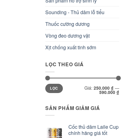
Sản phẩm hỗ trợ sinh lý
Sounding - Thủ dâm lỗ tiểu
Thuốc cường dương
Vòng đeo dương vật
Xịt chống xuất tinh sớm
LỌC THEO GIÁ
Giá
Giá
Giá:
250.000 ₫
—
LỌC
tối
tối
590.000 ₫
thiểu
đa
SẢN PHẨM GIẢM GIÁ
Cốc thủ dâm Laile Cup
chính hãng giá tốt