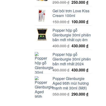
Giá
Giá
290.000
₫
250.000
₫
gốc
hiện
Gel bôi trơn Love Kiss
là:
tại
Cream 100ml
290.000 ₫.
là:
Giá
Giá
150.000
₫
100.000
₫
250.000 ₫.
gốc
hiện
Popper hộp gỗ
là:
tại
Glenburgie 30ml phiên
150.000 ₫.
là:
bản mới nhất cực êm
100.000 ₫.
Giá
Giá
490.000
₫
430.000
₫
gốc
hiện
Popper hộp gỗ
là:
tại
Glenburgie 30ml phiên
490.000 ₫.
là:
bản mới nhất 2024
430.000 ₫.
Giá
Giá
490.000
₫
430.000
₫
gốc
hiện
Popper Glenburgie
là:
tại
Aged 95th mùi hương
490.000 ₫.
là:
mạnh mẽ 30ml (Mới)
430.000 ₫.
Giá
Giá
350.000
₫
290.000
₫
gốc
hiện
là:
tại