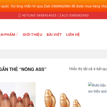
 quốc. Vui lòng nhắn tin qua Zalo 0366962960 để được mua hàng nha
HOTLINE 0868454033 / ZALO 0366962960
ẢN PHẨM
GIỚI THIỆU
BÀI VIẾT
LIÊN HỆ
Hiển thị tất cả 4 kết q
ẮN THẺ “NÔNG ASS”
Add to
Add to
wishlist
wishlist