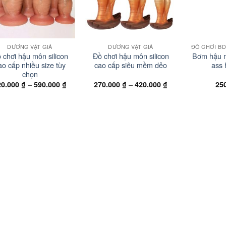
+
+
DƯƠNG VẬT GIẢ
DƯƠNG VẬT GIẢ
 chơi hậu môn silicon
Đồ chơi hậu môn silicon
Bơm hậu m
ao cấp nhiều size tùy
cao cấp siêu mềm dẻo
ass 
chọn
Khoảng
Khoảng
–
–
20.000
₫
590.000
₫
270.000
₫
420.000
₫
25
giá:
giá:
từ
từ
320.000 ₫
270.000 ₫
đến
đến
590.000 ₫
420.000 ₫