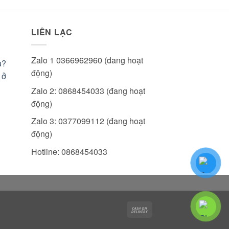
LIÊN LẠC
Zalo 1 0366962960 (đang hoạt
u?
động)
 ở
Zalo 2: 0868454033 (đang hoạt
động)
Zalo 3: 0377099112 (đang hoạt
động)
Hotline: 0868454033
Cash
On