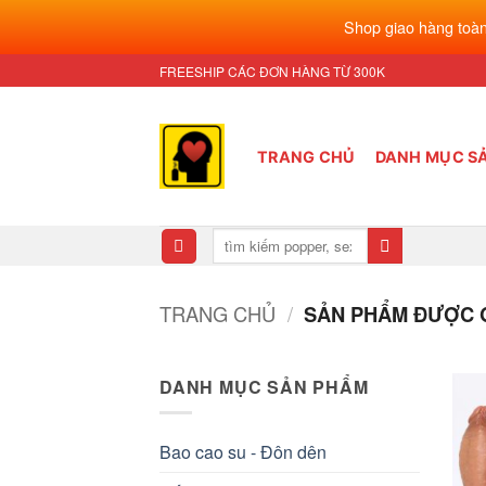
Shop giao hàng toàn
Bỏ
FREESHIP CÁC ĐƠN HÀNG TỪ 300K
qua
nội
dung
TRANG CHỦ
DANH MỤC S
Tìm
kiếm:
TRANG CHỦ
/
SẢN PHẨM ĐƯỢC G
DANH MỤC SẢN PHẨM
Bao cao su - Đôn dên