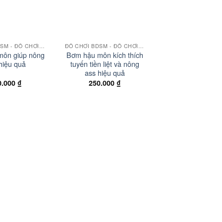
+
ĐỒ CHƠI BDSM - ĐỒ CHƠI BẠO DÂM
ĐỒ CHƠI BDSM - ĐỒ CHƠI BẠO DÂM
ôn giúp nông
Bơm hậu môn kích thích
hiệu quả
tuyến tiền liệt và nông
ass hiệu quả
0.000
₫
250.000
₫