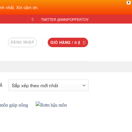
X
nh nhất. Xin cảm ơn.
TWITTER @MINPOPPERTOY
ĐĂNG NHẬP
GIỎ HÀNG /
0
₫
Đã
uả
sắp
xếp
theo
mới
Add to
Add to
nhất
wishlist
wishlist