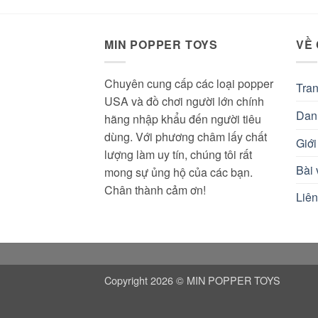
350.000 ₫.
là:
290.000 ₫.
MIN POPPER TOYS
VỀ
Chuyên cung cấp các loại popper
Tra
USA và đồ chơi người lớn chính
Dan
hãng nhập khẩu đến người tiêu
dùng. Với phương châm lấy chất
Giới
lượng làm uy tín, chúng tôi rất
Bài 
mong sự ủng hộ của các bạn.
Chân thành cảm ơn!
Liên
Copyright 2026 © MIN POPPER TOYS