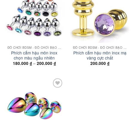
wishlist
wishlist
ĐỒ CHƠI BDSM - ĐỒ CHƠI BẠO DÂM
ĐỒ CHƠI BDSM - ĐỒ CHƠI BẠO DÂM
Phích cắm hậu môn inox
Phích cắm hậu môn inox mạ
chọn màu ngẫu nhiên
vàng cực chất
Khoảng
–
180.000
₫
200.000
₫
200.000
₫
giá:
từ
180.000 ₫
đến
200.000 ₫
Add to
wishlist