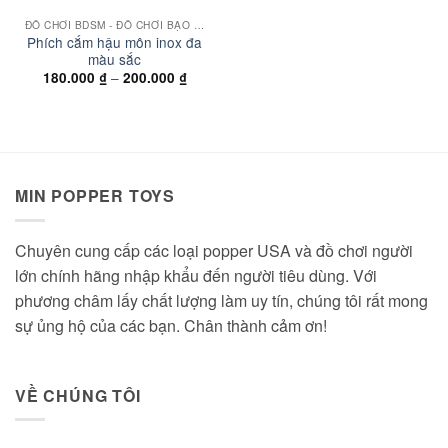
ĐỒ CHƠI BDSM - ĐỒ CHƠI BẠO DÂM
Phích cắm hậu môn inox đa
màu sắc
Khoảng
–
180.000
₫
200.000
₫
giá:
từ
180.000 ₫
đến
200.000 ₫
MIN POPPER TOYS
Chuyên cung cấp các loại popper USA và đồ chơi người
lớn chính hãng nhập khẩu đến người tiêu dùng. Với
phương châm lấy chất lượng làm uy tín, chúng tôi rất mong
sự ủng hộ của các bạn. Chân thành cảm ơn!
VỀ CHÚNG TÔI