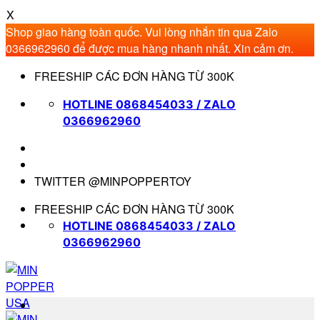
X
Shop giao hàng toàn quốc. Vui lòng nhắn tin qua Zalo
0366962960 để được mua hàng nhanh nhất. Xin cảm ơn.
Bỏ
FREESHIP CÁC ĐƠN HÀNG TỪ 300K
qua
nội
HOTLINE 0868454033 / ZALO
dung
0366962960
TWITTER @MINPOPPERTOY
FREESHIP CÁC ĐƠN HÀNG TỪ 300K
HOTLINE 0868454033 / ZALO
0366962960