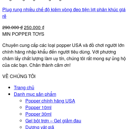
Plug rung nhiều chế độ kiêm vòng đeo tiện lợi phân khúc giá
rẻ
Giá
Giá
290.000
₫
250.000
₫
gốc
hiện
MIN POPPER TOYS
là:
tại
Chuyên cung cấp các loại popper USA và đồ chơi người lớn
290.000 ₫.
là:
chính hãng nhập khẩu đến người tiêu dùng. Với phương
250.000 ₫.
châm lấy chất lượng làm uy tín, chúng tôi rất mong sự ủng hộ
của các bạn. Chân thành cảm ơn!
VỀ CHÚNG TÔI
Trang chủ
Danh mục sản phẩm
Popper chính hãng USA
Popper 10ml
Popper 30ml
Gel bôi trơn – Gel giảm đau
Dương vật giả