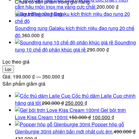
Chưa có sản phẩm trong giỏ hàng.
cắm hậu môn inox mạ vàng cực chất
200.000
₫
Quay trở lại cửa hàng
Sounding rung Galaku kích thích niệu đạo rung 20 chế
độ
360.000
₫
Sounding
rung 10 chế độ phân khúc giá rẻ
290.000
₫
Lọc theo giá
Giá
Giá
Lọc
tối
tối
Giá:
199.000 ₫
—
350.000 ₫
thiểu
đa
Sản phẩm giảm giá
Cốc thủ dâm Laile Cup chính
Giá
Giá
hãng giá tốt
290.000
₫
250.000
₫
gốc
hiện
Gel bôi trơn
là:
tại
Giá
Giá
Love Kiss Cream 100ml
150.000
₫
100.000
₫
290.000 ₫.
là:
gốc
hiện
Popper hộp gỗ
250.000 ₫.
là:
tại
Glenburgie 30ml phiên bản mới nhất cực êm
490.000
₫
Giá
Giá
150.000 ₫.
là:
430.000
₫