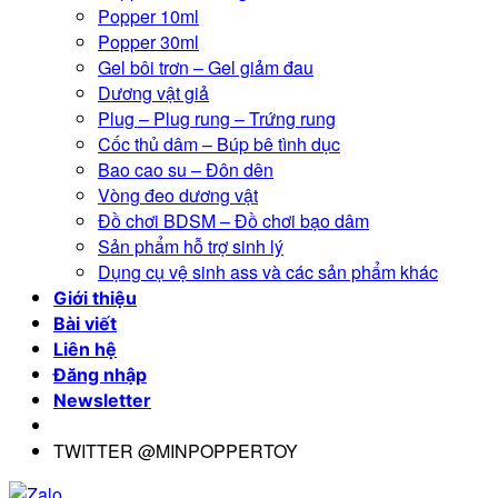
Popper 10ml
Popper 30ml
Gel bôi trơn – Gel giảm đau
Dương vật giả
Plug – Plug rung – Trứng rung
Cốc thủ dâm – Búp bê tình dục
Bao cao su – Đôn dên
Vòng đeo dương vật
Đồ chơi BDSM – Đồ chơi bạo dâm
Sản phẩm hỗ trợ sinh lý
Dụng cụ vệ sinh ass và các sản phẩm khác
Giới thiệu
Bài viết
Liên hệ
Đăng nhập
Newsletter
TWITTER @MINPOPPERTOY