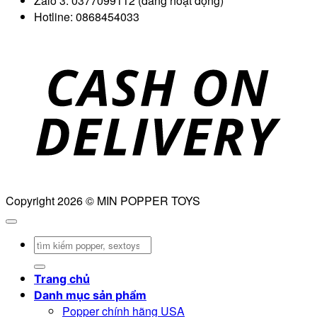
Zalo 3: 0377099112 (đang hoạt động)
Hotline: 0868454033
D
Copyright 2026 © MIN POPPER TOYS
Tìm
kiếm:
Trang chủ
Danh mục sản phẩm
Popper chính hãng USA