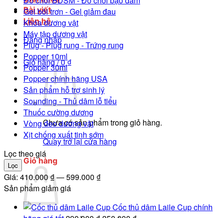
Đồ chơi BDSM - Đồ chơi bạo dâm
Bài viết
Gel bôi trơn - Gel giảm đau
Liên hệ
Khóa dương vật
Máy tập dương vật
Đăng nhập
Plug - Plug rung - Trứng rung
Popper 10ml
Giỏ hàng /
0
₫
Popper 30ml
Popper chính hãng USA
Sản phẩm hỗ trợ sinh lý
Sounding - Thủ dâm lỗ tiểu
Thuốc cường dương
Chưa có sản phẩm trong giỏ hàng.
Vòng đeo dương vật
Xịt chống xuất tinh sớm
Quay trở lại cửa hàng
Lọc theo giá
Giỏ hàng
Giá
Giá
Lọc
tối
tối
Giá:
410.000 ₫
—
599.000 ₫
thiểu
đa
Sản phẩm giảm giá
Cốc thủ dâm Laile Cup chính
Giá
Giá