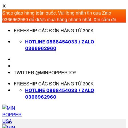
X
Shop giao hàng toàn quốc. Vui lòng nhắn tin qua Zalo
0366962960 để được mua hàng nhanh nhất. Xin cảm ơn.
Bỏ
FREESHIP CÁC ĐƠN HÀNG TỪ 300K
qua
nội
HOTLINE 0868454033 / ZALO
dung
0366962960
TWITTER @MINPOPPERTOY
FREESHIP CÁC ĐƠN HÀNG TỪ 300K
HOTLINE 0868454033 / ZALO
0366962960