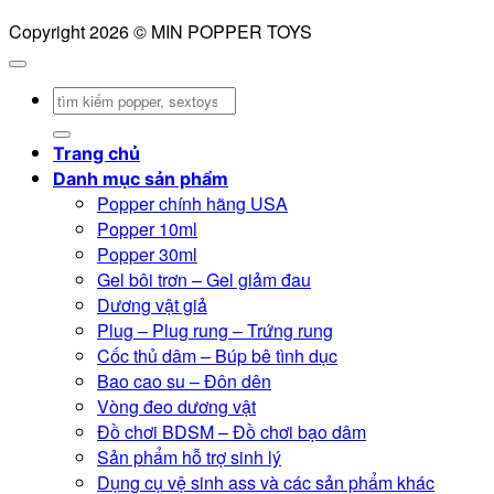
Copyright 2026 © MIN POPPER TOYS
Tìm
kiếm:
Trang chủ
Danh mục sản phẩm
Popper chính hãng USA
Popper 10ml
Popper 30ml
Gel bôi trơn – Gel giảm đau
Dương vật giả
Plug – Plug rung – Trứng rung
Cốc thủ dâm – Búp bê tình dục
Bao cao su – Đôn dên
Vòng đeo dương vật
Đồ chơi BDSM – Đồ chơi bạo dâm
Sản phẩm hỗ trợ sinh lý
Dụng cụ vệ sinh ass và các sản phẩm khác