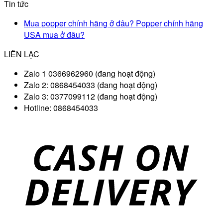
Tin tức
Mua popper chính hãng ở đâu? Popper chính hãng
USA mua ở đâu?
LIÊN LẠC
Zalo 1 0366962960 (đang hoạt động)
Zalo 2: 0868454033 (đang hoạt động)
Zalo 3: 0377099112 (đang hoạt động)
Hotline: 0868454033
D