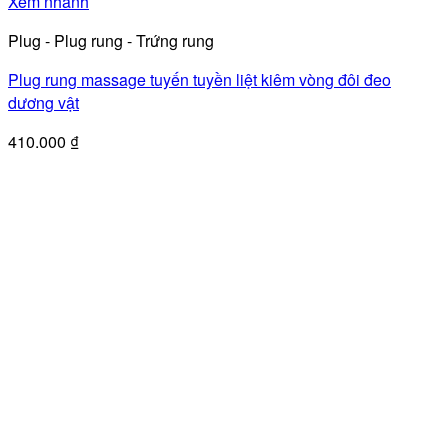
Xem nhanh
Plug - Plug rung - Trứng rung
Plug rung massage tuyến tuyền liệt kiêm vòng đôi đeo
dương vật
410.000
₫