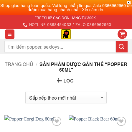
X
Shop giao hàng toàn quốc. Vui lòng nhắn tin qua Zalo 0366962960 để
được mua hàng nhanh nhất. Xin cảm ơn.
Bỏ
FREESHIP CÁC ĐƠN HÀNG TỪ 300K
qua
HOTLINE 0868454033 / ZALO 0366962960
nội
dung
Tìm
kiếm:
TRANG CHỦ
/
SẢN PHẨM ĐƯỢC GẮN THẺ “POPPER
60ML”
LỌC
Add to
Add to