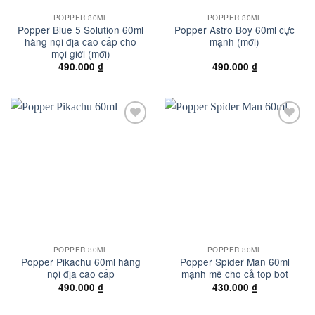
POPPER 30ML
POPPER 30ML
Popper Blue 5 Solution 60ml
Popper Astro Boy 60ml cực
hàng nội địa cao cấp cho
mạnh (mới)
mọi giới (mới)
490.000
₫
490.000
₫
Add to
Add to
wishlist
wishlist
POPPER 30ML
POPPER 30ML
Popper Pikachu 60ml hàng
Popper Spider Man 60ml
nội địa cao cấp
mạnh mẽ cho cả top bot
490.000
₫
430.000
₫