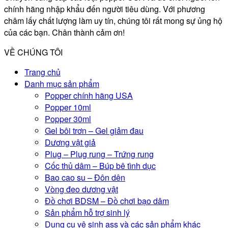
chính hãng nhập khẩu đến người tiêu dùng. Với phương
châm lấy chất lượng làm uy tín, chúng tôi rất mong sự ủng hộ
của các bạn. Chân thành cảm ơn!
VỀ CHÚNG TÔI
Trang chủ
Danh mục sản phẩm
Popper chính hãng USA
Popper 10ml
Popper 30ml
Gel bôi trơn – Gel giảm đau
Dương vật giả
Plug – Plug rung – Trứng rung
Cốc thủ dâm – Búp bê tình dục
Bao cao su – Đôn dên
Vòng đeo dương vật
Đồ chơi BDSM – Đồ chơi bạo dâm
Sản phẩm hỗ trợ sinh lý
Dụng cụ vệ sinh ass và các sản phẩm khác