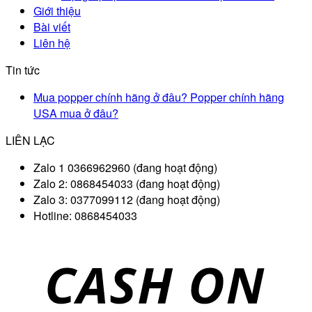
Giới thiệu
Bài viết
Liên hệ
Tin tức
Mua popper chính hãng ở đâu? Popper chính hãng
USA mua ở đâu?
LIÊN LẠC
Zalo 1 0366962960 (đang hoạt động)
Zalo 2: 0868454033 (đang hoạt động)
Zalo 3: 0377099112 (đang hoạt động)
Hotline: 0868454033
D