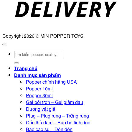
Copyright 2026 © MIN POPPER TOYS
Tìm
kiếm:
Trang chủ
Danh mục sản phẩm
Popper chính hãng USA
Popper 10ml
Popper 30ml
Gel bôi trơn – Gel giảm đau
Dương vật giả
Plug – Plug rung – Trứng rung
Cốc thủ dâm – Búp bê tình dục
Bao cao su – Đôn dên