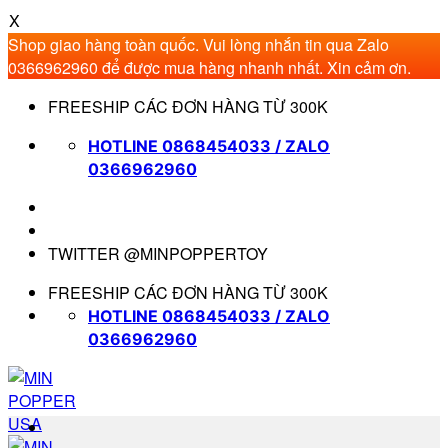
X
Shop giao hàng toàn quốc. Vui lòng nhắn tin qua Zalo
0366962960 để được mua hàng nhanh nhất. Xin cảm ơn.
Bỏ
FREESHIP CÁC ĐƠN HÀNG TỪ 300K
qua
nội
HOTLINE 0868454033 / ZALO
dung
0366962960
TWITTER @MINPOPPERTOY
FREESHIP CÁC ĐƠN HÀNG TỪ 300K
HOTLINE 0868454033 / ZALO
0366962960