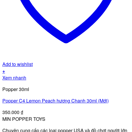
Add to wishlist
+
Xem nhanh
Popper 30ml
Popper C4 Lemon Peach hương Chanh 30ml (Mới)
350.000
₫
MIN POPPER TOYS
Chuyên cung cấp các loại popper USA và đồ chơi người lớn