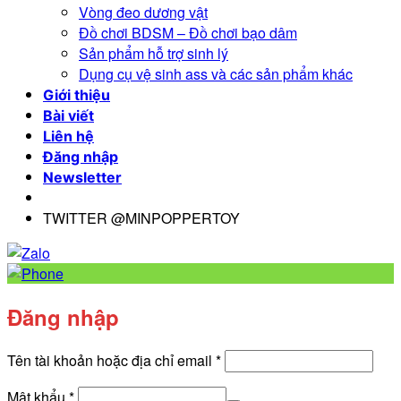
Vòng đeo dương vật
Đồ chơi BDSM – Đồ chơi bạo dâm
Sản phẩm hỗ trợ sinh lý
Dụng cụ vệ sinh ass và các sản phẩm khác
Giới thiệu
Bài viết
Liên hệ
Đăng nhập
Newsletter
TWITTER @MINPOPPERTOY
Đăng nhập
Bắt
Tên tài khoản hoặc địa chỉ email
*
buộc
Bắt
Mật khẩu
*