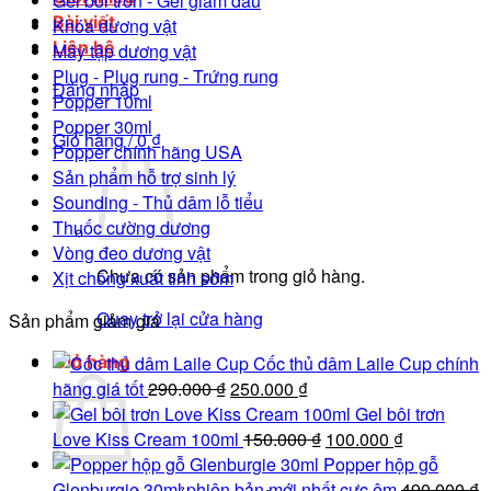
Gel bôi trơn - Gel giảm đau
Bài viết
Khóa dương vật
Liên hệ
Máy tập dương vật
Plug - Plug rung - Trứng rung
Đăng nhập
Popper 10ml
Popper 30ml
Giỏ hàng /
0
₫
Popper chính hãng USA
Sản phẩm hỗ trợ sinh lý
Sounding - Thủ dâm lỗ tiểu
Thuốc cường dương
Vòng đeo dương vật
Chưa có sản phẩm trong giỏ hàng.
Xịt chống xuất tinh sớm
Quay trở lại cửa hàng
Sản phẩm giảm giá
Giỏ hàng
Cốc thủ dâm Laile Cup chính
Giá
Giá
hãng giá tốt
290.000
₫
250.000
₫
gốc
hiện
Gel bôi trơn
là:
tại
Giá
Giá
Love Kiss Cream 100ml
150.000
₫
100.000
₫
290.000 ₫.
là:
gốc
hiện
Popper hộp gỗ
250.000 ₫.
là:
tại
Glenburgie 30ml phiên bản mới nhất cực êm
490.000
₫