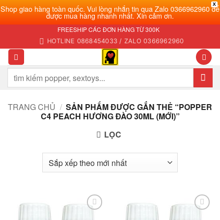
X
Shop giao hàng toàn quốc. Vui lòng nhắn tin qua Zalo 0366962960 để
được mua hàng nhanh nhất. Xin cảm ơn.
Bỏ
FREESHIP CÁC ĐƠN HÀNG TỪ 300K
qua
HOTLINE 0868454033 / ZALO 0366962960
nội
dung
Tìm
kiếm:
TRANG CHỦ
/
SẢN PHẨM ĐƯỢC GẮN THẺ “POPPER
C4 PEACH HƯƠNG ĐÀO 30ML (MỚI)”
LỌC
Add to
Add to