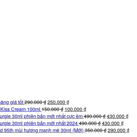
Giá
Giá
ãng giá tốt
290.000
₫
250.000
₫
gốc
Giá
hiện
Giá
e Kiss Cream 100ml
150.000
₫
100.000
₫
là:
gốc
tại
hiện
Giá
Giá
urgie 30ml phiên bản mới nhất cực êm
490.000
₫
430.000
₫
290.000 ₫.
là:
là:
tại
Giá
gốc
Giá
hiệ
urgie 30ml phiên bản mới nhất 2024
490.000
₫
430.000
₫
150.000 ₫.
250.000 ₫.
là:
gốc
là:
Giá
hiện
tại
Giá
d 95th mùi hương mạnh mẽ 30ml (Mới)
350.000
₫
290.000
₫
100.000 ₫.
là:
490.000 ₫.
gốc
tại
là:
hiệ