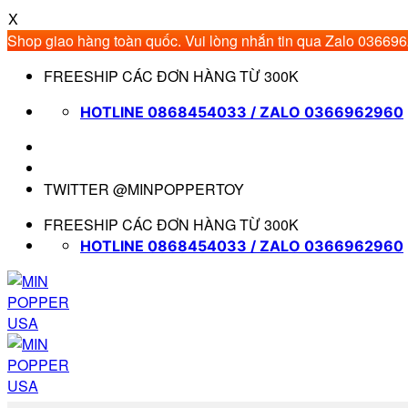
X
Shop giao hàng toàn quốc. Vui lòng nhắn tin qua Zalo 03669
Bỏ
FREESHIP CÁC ĐƠN HÀNG TỪ 300K
qua
nội
HOTLINE 0868454033 / ZALO 0366962960
dung
TWITTER @MINPOPPERTOY
FREESHIP CÁC ĐƠN HÀNG TỪ 300K
HOTLINE 0868454033 / ZALO 0366962960