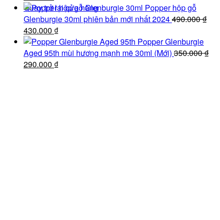
gốc
hiện
100.000 ₫.
Quay trở lại cửa hàng
Popper hộp gỗ
là:
tại
Glenburgie 30ml phiên bản mới nhất 2024
490.000
₫
490.000 ₫.
Giá
là:
Giá
430.000
₫
gốc
430.000 ₫.
hiện
Popper Glenburgie
là:
tại
Aged 95th mùi hương mạnh mẽ 30ml (Mới)
350.000
₫
490.000 ₫.
Giá
là:
Giá
290.000
₫
gốc
430.000 ₫.
hiện
là:
tại
350.000 ₫.
là:
290.000 ₫.