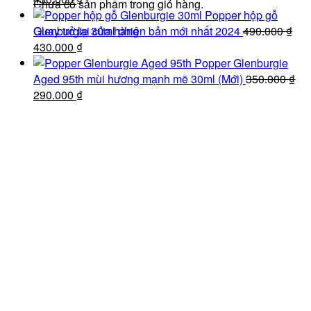
Chưa có sản phẩm trong giỏ hàng.
gốc
hiện
100.000 ₫.
Popper hộp gỗ
là:
tại
Quay trở lại cửa hàng
Glenburgie 30ml phiên bản mới nhất 2024
490.000
₫
490.000 ₫.
Giá
là:
Giá
430.000
₫
gốc
430.000 ₫.
hiện
Popper Glenburgie
là:
tại
Aged 95th mùi hương mạnh mẽ 30ml (Mới)
350.000
₫
490.000 ₫.
Giá
là:
Giá
290.000
₫
gốc
430.000 ₫.
hiện
là:
tại
350.000 ₫.
là:
290.000 ₫.