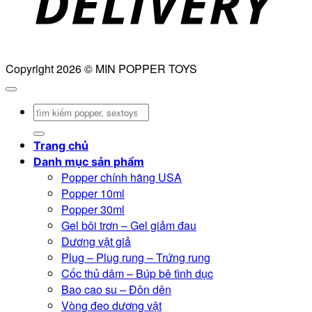
Copyright 2026 © MIN POPPER TOYS
Tìm
kiếm:
Trang chủ
Danh mục sản phẩm
Popper chính hãng USA
Popper 10ml
Popper 30ml
Gel bôi trơn – Gel giảm đau
Dương vật giả
Plug – Plug rung – Trứng rung
Cốc thủ dâm – Búp bê tình dục
Bao cao su – Đôn dên
Vòng đeo dương vật