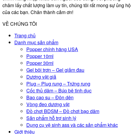
châm lấy chất lượng làm uy tín, chúng tôi rất mong sự ủng hộ
của các bạn. Chân thành cảm ơn!
VỀ CHÚNG TÔI
Trang chủ
Danh mục sản phẩm
Popper chính hãng USA
Popper 10ml
Popper 30ml
Gel bôi trơn – Gel giảm đau
Dương vật giả
Plug – Plug rung – Trứng rung
Cốc thủ dâm – Búp bê tình dục
Bao cao su – Đôn dên
Vòng đeo dương vật
Đồ chơi BDSM – Đồ chơi bạo dâm
Sản phẩm hỗ trợ sinh lý
Dụng cụ vệ sinh ass và các sản phẩm khác
Giới thiệu