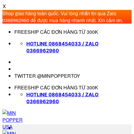
X
Shop giao hàng toàn quốc. Vui lòng nhắn tin qua Zalo
0366962960 để được mua hàng nhanh nhất. Xin cảm ơn.
Bỏ
FREESHIP CÁC ĐƠN HÀNG TỪ 300K
qua
nội
HOTLINE 0868454033 / ZALO
dung
0366962960
TWITTER @MINPOPPERTOY
FREESHIP CÁC ĐƠN HÀNG TỪ 300K
HOTLINE 0868454033 / ZALO
0366962960