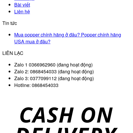
Bài viết
Liên hệ
Tin tức
Mua popper chính hãng ở đâu? Popper chính hãng
USA mua ở đâu?
LIÊN LẠC
Zalo 1 0366962960 (đang hoạt động)
Zalo 2: 0868454033 (đang hoạt động)
Zalo 3: 0377099112 (đang hoạt động)
Hotline: 0868454033
D