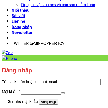
Dụng cụ vệ sinh ass và các sản phẩm khác
Giới thiệu
Bài viết
Liên hệ
Đăng nhập
Newsletter
TWITTER @MINPOPPERTOY
Đăng nhập
Bắt
Tên tài khoản hoặc địa chỉ email
*
buộc
Bắt
Mật khẩu
*
buộc
Ghi nhớ mật khẩu
Đăng nhập