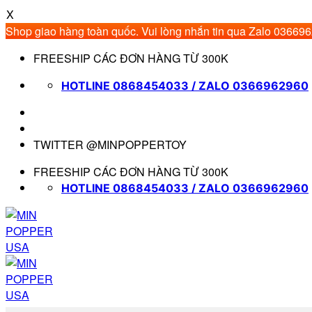
X
Shop giao hàng toàn quốc. Vui lòng nhắn tin qua Zalo 03669
Bỏ
FREESHIP CÁC ĐƠN HÀNG TỪ 300K
qua
nội
HOTLINE 0868454033 / ZALO 0366962960
dung
TWITTER @MINPOPPERTOY
FREESHIP CÁC ĐƠN HÀNG TỪ 300K
HOTLINE 0868454033 / ZALO 0366962960