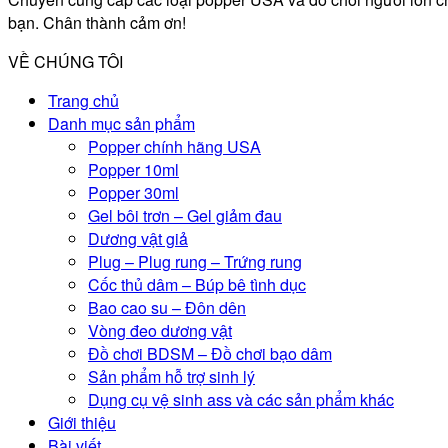
bạn. Chân thành cảm ơn!
VỀ CHÚNG TÔI
Trang chủ
Danh mục sản phẩm
Popper chính hãng USA
Popper 10ml
Popper 30ml
Gel bôi trơn – Gel giảm đau
Dương vật giả
Plug – Plug rung – Trứng rung
Cốc thủ dâm – Búp bê tình dục
Bao cao su – Đôn dên
Vòng đeo dương vật
Đồ chơi BDSM – Đồ chơi bạo dâm
Sản phẩm hỗ trợ sinh lý
Dụng cụ vệ sinh ass và các sản phẩm khác
Giới thiệu
Bài viết