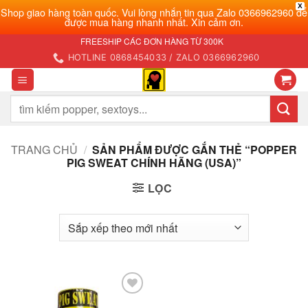
X
Shop giao hàng toàn quốc. Vui lòng nhắn tin qua Zalo 0366962960 để
được mua hàng nhanh nhất. Xin cảm ơn.
Bỏ
FREESHIP CÁC ĐƠN HÀNG TỪ 300K
qua
HOTLINE 0868454033 / ZALO 0366962960
nội
dung
Tìm
kiếm:
TRANG CHỦ
/
SẢN PHẨM ĐƯỢC GẮN THẺ “POPPER
PIG SWEAT CHÍNH HÃNG (USA)”
LỌC
Add to