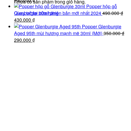
Chưa có sản phẩm trong giỏ hàng.
gốc
hiện
100.000 ₫.
Popper hộp gỗ
là:
tại
Quay trở lại cửa hàng
Glenburgie 30ml phiên bản mới nhất 2024
490.000
₫
490.000 ₫.
Giá
là:
Giá
430.000
₫
gốc
430.000 ₫.
hiện
Popper Glenburgie
là:
tại
Aged 95th mùi hương mạnh mẽ 30ml (Mới)
350.000
₫
490.000 ₫.
Giá
là:
Giá
290.000
₫
gốc
430.000 ₫.
hiện
là:
tại
350.000 ₫.
là:
290.000 ₫.