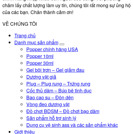
châm lấy chất lượng làm uy tín, chúng tôi rất mong sự ủng hộ
của các bạn. Chân thành cảm ơn!
VỀ CHÚNG TÔI
Trang chủ
Danh mục sản phẩm
Popper chính hãng USA
Popper 10ml
Popper 30ml
Gel bôi trơn – Gel giảm đau
Dương vật giả
Plug – Plug rung – Trứng rung
Cốc thủ dâm – Búp bê tình dục
Bao cao su – Đôn dên
Vòng đeo dương vật
Đồ chơi BDSM – Đồ chơi bạo dâm
Sản phẩm hỗ trợ sinh lý
Dụng cụ vệ sinh ass và các sản phẩm khác
Giới thiệu