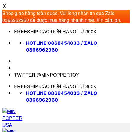
X
Shop giao hàng toàn quốc. Vui lòng nhắn tin qua Zalo
0366962960 để được mua hàng nhanh nhất. Xin cảm ơn.
Bỏ
FREESHIP CÁC ĐƠN HÀNG TỪ 300K
qua
nội
HOTLINE 0868454033 / ZALO
dung
0366962960
TWITTER @MINPOPPERTOY
FREESHIP CÁC ĐƠN HÀNG TỪ 300K
HOTLINE 0868454033 / ZALO
0366962960