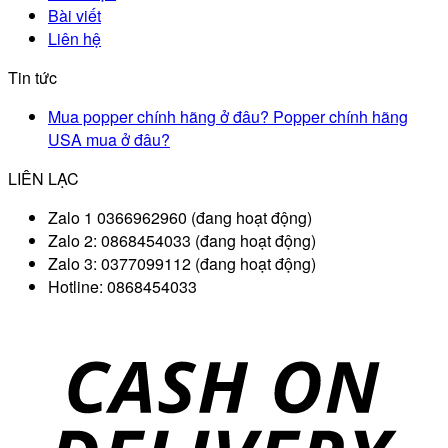
Bài viết
Liên hệ
Tin tức
Mua popper chính hãng ở đâu? Popper chính hãng
USA mua ở đâu?
LIÊN LẠC
Zalo 1 0366962960 (đang hoạt động)
Zalo 2: 0868454033 (đang hoạt động)
Zalo 3: 0377099112 (đang hoạt động)
Hotline: 0868454033
D