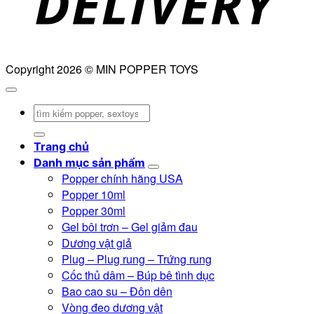
Copyright 2026 © MIN POPPER TOYS
Tìm
kiếm:
Trang chủ
Danh mục sản phẩm
Popper chính hãng USA
Popper 10ml
Popper 30ml
Gel bôi trơn – Gel giảm đau
Dương vật giả
Plug – Plug rung – Trứng rung
Cốc thủ dâm – Búp bê tình dục
Bao cao su – Đôn dên
Vòng đeo dương vật