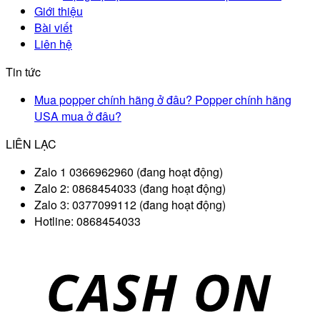
Giới thiệu
Bài viết
Liên hệ
Tin tức
Mua popper chính hãng ở đâu? Popper chính hãng
USA mua ở đâu?
LIÊN LẠC
Zalo 1 0366962960 (đang hoạt động)
Zalo 2: 0868454033 (đang hoạt động)
Zalo 3: 0377099112 (đang hoạt động)
Hotline: 0868454033
D