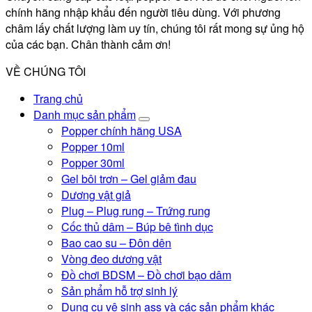
chính hãng nhập khẩu đến người tiêu dùng. Với phương
châm lấy chất lượng làm uy tín, chúng tôi rất mong sự ủng hộ
của các bạn. Chân thành cảm ơn!
VỀ CHÚNG TÔI
Trang chủ
Danh mục sản phẩm
Popper chính hãng USA
Popper 10ml
Popper 30ml
Gel bôi trơn – Gel giảm đau
Dương vật giả
Plug – Plug rung – Trứng rung
Cốc thủ dâm – Búp bê tình dục
Bao cao su – Đôn dên
Vòng đeo dương vật
Đồ chơi BDSM – Đồ chơi bạo dâm
Sản phẩm hỗ trợ sinh lý
Dụng cụ vệ sinh ass và các sản phẩm khác