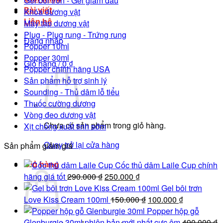
Gel bôi trơn - Gel giảm đau
Bài viết
Khóa dương vật
Liên hệ
Máy tập dương vật
Plug - Plug rung - Trứng rung
Đăng nhập
Popper 10ml
Popper 30ml
Giỏ hàng /
0
₫
Popper chính hãng USA
Sản phẩm hỗ trợ sinh lý
Sounding - Thủ dâm lỗ tiểu
Thuốc cường dương
Vòng đeo dương vật
Chưa có sản phẩm trong giỏ hàng.
Xịt chống xuất tinh sớm
Quay trở lại cửa hàng
Sản phẩm giảm giá
Giỏ hàng
Cốc thủ dâm Laile Cup chính
Giá
Giá
hãng giá tốt
290.000
₫
250.000
₫
gốc
hiện
Gel bôi trơn
là:
tại
Giá
Giá
Love Kiss Cream 100ml
150.000
₫
100.000
₫
290.000 ₫.
là:
gốc
hiện
Popper hộp gỗ
250.000 ₫.
là:
tại
Glenburgie 30ml phiên bản mới nhất cực êm
490.000
₫