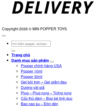
Copyright 2026 © MIN POPPER TOYS
Tìm
kiếm:
Trang chủ
Danh mục sản phẩm
Popper chính hãng USA
Popper 10ml
Popper 30ml
Gel bôi trơn – Gel giảm đau
Dương vật giả
Plug – Plug rung – Trứng rung
Cốc thủ dâm – Búp bê tình dục
Bao cao su – Đôn dên