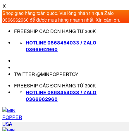
X
Shop giao hàng toàn quốc. Vui lòng nhắn tin qua Zalo
0366962960 để được mua hàng nhanh nhất. Xin cảm ơn.
Bỏ
FREESHIP CÁC ĐƠN HÀNG TỪ 300K
qua
nội
HOTLINE 0868454033 / ZALO
dung
0366962960
TWITTER @MINPOPPERTOY
FREESHIP CÁC ĐƠN HÀNG TỪ 300K
HOTLINE 0868454033 / ZALO
0366962960