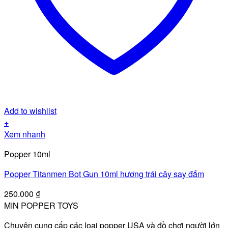
Add to wishlist
+
Xem nhanh
Popper 10ml
Popper Titanmen Bot Gun 10ml hương trái cây say đắm
250.000
₫
MIN POPPER TOYS
Chuyên cung cấp các loại popper USA và đồ chơi người lớn