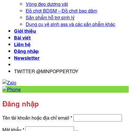
Vòng đeo dương vật
Đồ chơi BDSM – Đồ chơi bạo dâm
Sản phẩm hỗ trợ sinh lý
Dụng cụ vệ sinh ass và các sản phẩm khác
Giới thiệu
Bài viết
Liên hệ
Đăng nhập
Newsletter
TWITTER @MINPOPPERTOY
Đăng nhập
Bắt
Tên tài khoản hoặc địa chỉ email
*
buộc
Bắt
Mật khẩu
*