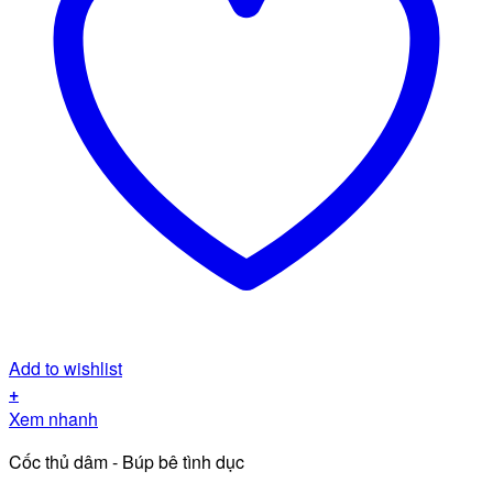
Add to wishlist
+
Sản
Xem nhanh
phẩm
Cốc thủ dâm - Búp bê tình dục
này