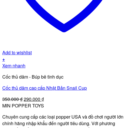
Add to wishlist
+
Xem nhanh
Cốc thủ dâm - Búp bê tình dục
Cốc thủ dâm cao cấp Nhật Bản Snail Cup
Giá
Giá
350.000
₫
290.000
₫
gốc
hiện
MIN POPPER TOYS
là:
tại
Chuyên cung cấp các loại popper USA và đồ chơi người lớn
350.000 ₫.
là:
chính hãng nhập khẩu đến người tiêu dùng. Với phương
290.000 ₫.