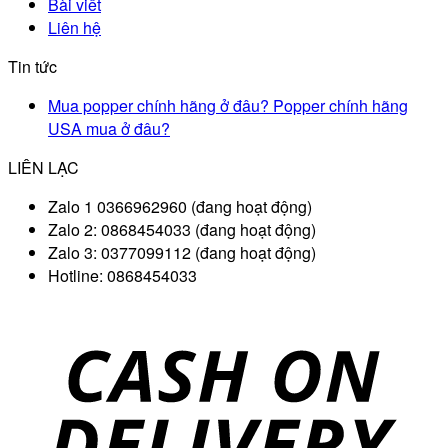
Bài viết
Liên hệ
Tin tức
Mua popper chính hãng ở đâu? Popper chính hãng
USA mua ở đâu?
LIÊN LẠC
Zalo 1 0366962960 (đang hoạt động)
Zalo 2: 0868454033 (đang hoạt động)
Zalo 3: 0377099112 (đang hoạt động)
Hotline: 0868454033
D