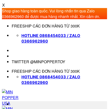
X
Shop giao hàng toàn quốc. Vui lòng nhắn tin qua Zalo
0366962960 để được mua hàng nhanh nhất. Xin cảm ơn.
Bỏ
FREESHIP CÁC ĐƠN HÀNG TỪ 300K
qua
nội
HOTLINE 0868454033 / ZALO
dung
0366962960
TWITTER @MINPOPPERTOY
FREESHIP CÁC ĐƠN HÀNG TỪ 300K
HOTLINE 0868454033 / ZALO
0366962960