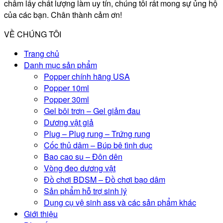
châm lấy chất lượng làm uy tín, chúng tôi rất mong sự ủng hộ
của các bạn. Chân thành cảm ơn!
VỀ CHÚNG TÔI
Trang chủ
Danh mục sản phẩm
Popper chính hãng USA
Popper 10ml
Popper 30ml
Gel bôi trơn – Gel giảm đau
Dương vật giả
Plug – Plug rung – Trứng rung
Cốc thủ dâm – Búp bê tình dục
Bao cao su – Đôn dên
Vòng đeo dương vật
Đồ chơi BDSM – Đồ chơi bạo dâm
Sản phẩm hỗ trợ sinh lý
Dụng cụ vệ sinh ass và các sản phẩm khác
Giới thiệu