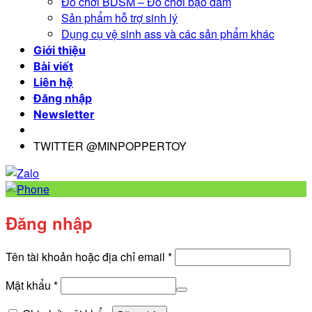
Đồ chơi BDSM – Đồ chơi bạo dâm
Sản phẩm hỗ trợ sinh lý
Dụng cụ vệ sinh ass và các sản phẩm khác
Giới thiệu
Bài viết
Liên hệ
Đăng nhập
Newsletter
TWITTER @MINPOPPERTOY
Đăng nhập
Bắt
Tên tài khoản hoặc địa chỉ email
*
buộc
Bắt
Mật khẩu
*
buộc