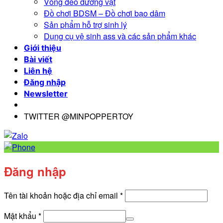
Vòng đeo dương vật
Đồ chơi BDSM – Đồ chơi bạo dâm
Sản phẩm hỗ trợ sinh lý
Dụng cụ vệ sinh ass và các sản phẩm khác
Giới thiệu
Bài viết
Liên hệ
Đăng nhập
Newsletter
TWITTER @MINPOPPERTOY
Đăng nhập
Bắt
Tên tài khoản hoặc địa chỉ email
*
buộc
Bắt
Mật khẩu
*