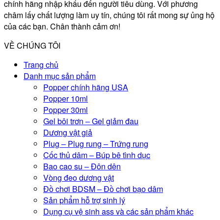
chính hãng nhập khẩu đến người tiêu dùng. Với phương
châm lấy chất lượng làm uy tín, chúng tôi rất mong sự ủng hộ
của các bạn. Chân thành cảm ơn!
VỀ CHÚNG TÔI
Trang chủ
Danh mục sản phẩm
Popper chính hãng USA
Popper 10ml
Popper 30ml
Gel bôi trơn – Gel giảm đau
Dương vật giả
Plug – Plug rung – Trứng rung
Cốc thủ dâm – Búp bê tình dục
Bao cao su – Đôn dên
Vòng đeo dương vật
Đồ chơi BDSM – Đồ chơi bạo dâm
Sản phẩm hỗ trợ sinh lý
Dụng cụ vệ sinh ass và các sản phẩm khác