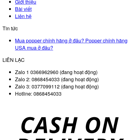
Giới thiệu
Bài viết
Liên hệ
Tin tức
Mua popper chính hãng ở đâu? Popper chính hãng
USA mua ở đâu?
LIÊN LẠC
Zalo 1 0366962960 (đang hoạt động)
Zalo 2: 0868454033 (đang hoạt động)
Zalo 3: 0377099112 (đang hoạt động)
Hotline: 0868454033
D