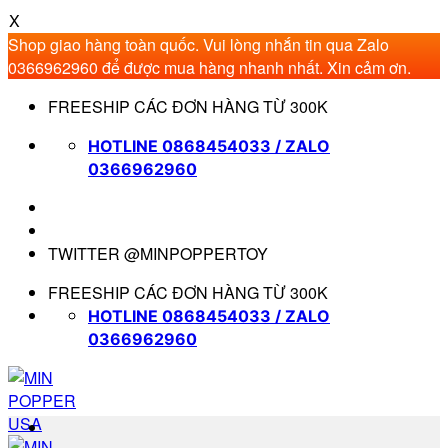
X
Shop giao hàng toàn quốc. Vui lòng nhắn tin qua Zalo
0366962960 để được mua hàng nhanh nhất. Xin cảm ơn.
Bỏ
FREESHIP CÁC ĐƠN HÀNG TỪ 300K
qua
nội
HOTLINE 0868454033 / ZALO
dung
0366962960
TWITTER @MINPOPPERTOY
FREESHIP CÁC ĐƠN HÀNG TỪ 300K
HOTLINE 0868454033 / ZALO
0366962960