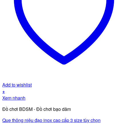
Add to wishlist
+
Sản
Xem nhanh
phẩm
Đồ chơi BDSM - Đồ chơi bạo dâm
này
có
Que thông niệu đạo inox cao cấp 3 size tùy chọn
nhiều