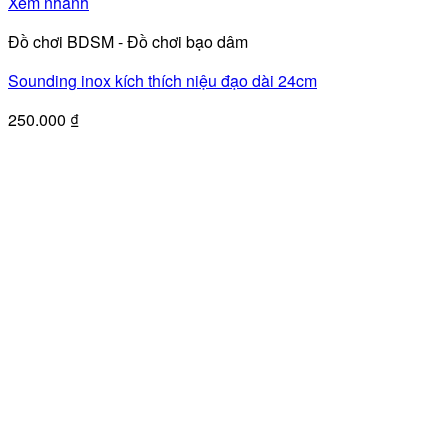
Sản
Xem nhanh
phẩm
Đồ chơi BDSM - Đồ chơi bạo dâm
này
có
Sounding inox kích thích niệu đạo dài 24cm
nhiều
biến
250.000
₫
thể.
Các
tùy
chọn
có
thể
được
chọn
trên
trang
sản
phẩm