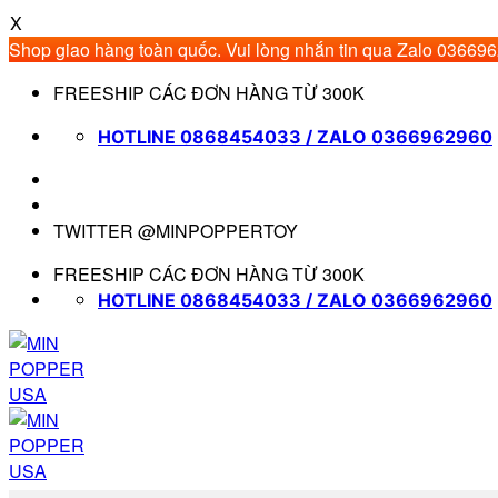
X
Shop giao hàng toàn quốc. Vui lòng nhắn tin qua Zalo 03669
Bỏ
FREESHIP CÁC ĐƠN HÀNG TỪ 300K
qua
nội
HOTLINE 0868454033 / ZALO 0366962960
dung
TWITTER @MINPOPPERTOY
FREESHIP CÁC ĐƠN HÀNG TỪ 300K
HOTLINE 0868454033 / ZALO 0366962960