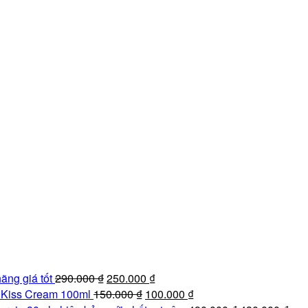
Giá
Giá
ãng giá tốt
290.000
₫
250.000
₫
gốc
Giá
hiện
Giá
e Kiss Cream 100ml
150.000
₫
100.000
₫