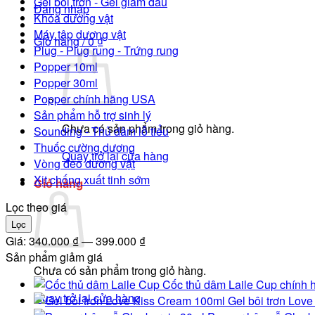
Gel bôi trơn - Gel giảm đau
Đăng nhập
Khóa dương vật
Máy tập dương vật
Giỏ hàng /
0
₫
Plug - Plug rung - Trứng rung
Popper 10ml
Popper 30ml
Popper chính hãng USA
Sản phẩm hỗ trợ sinh lý
Chưa có sản phẩm trong giỏ hàng.
Sounding - Thủ dâm lỗ tiểu
Thuốc cường dương
Quay trở lại cửa hàng
Vòng đeo dương vật
Xịt chống xuất tinh sớm
Giỏ hàng
Lọc theo giá
Giá
Giá
Lọc
tối
tối
Giá:
340.000 ₫
—
399.000 ₫
thiểu
đa
Sản phẩm giảm giá
Chưa có sản phẩm trong giỏ hàng.
Cốc thủ dâm Laile Cup chính h
Quay trở lại cửa hàng
Gel bôi trơn Lov