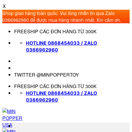
X
Shop giao hàng toàn quốc. Vui lòng nhắn tin qua Zalo
0366962960 để được mua hàng nhanh nhất. Xin cảm ơn.
Bỏ
FREESHIP CÁC ĐƠN HÀNG TỪ 300K
qua
nội
HOTLINE 0868454033 / ZALO
dung
0366962960
TWITTER @MINPOPPERTOY
FREESHIP CÁC ĐƠN HÀNG TỪ 300K
HOTLINE 0868454033 / ZALO
0366962960