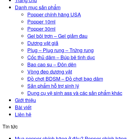
Trang chủ
Danh mục sản phẩm
Popper chính hãng USA
Popper 10ml
Popper 30ml
Gel bôi trơn – Gel giảm đau
Dương vật giả
Plug – Plug rung – Trứng rung
Cốc thủ dâm – Búp bê tình dục
Bao cao su – Đôn dên
Vòng đeo dương vật
Đồ chơi BDSM – Đồ chơi bạo dâm
Sản phẩm hỗ trợ sinh lý
Dụng cụ vệ sinh ass và các sản phẩm khác
Giới thiệu
Bài viết
Liên hệ
Tin tức
Mua popper chính hãng ở đâu? Popper chính hãng