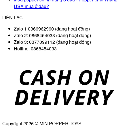
USA mua ở đâu?
LIÊN LẠC
Zalo 1 0366962960 (đang hoạt động)
Zalo 2: 0868454033 (đang hoạt động)
Zalo 3: 0377099112 (đang hoạt động)
Hotline: 0868454033
D
Copyright 2026 © MIN POPPER TOYS