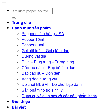
Tìm
kiếm:
Trang chủ
Danh mục sản phẩm
Popper chính hãng USA
Popper 10ml
Popper 30ml
Gel bôi trơn – Gel giảm đau
Dương vật giả
Plug – Plug rung – Trứng rung
Cốc thủ dâm – Búp bê tình dục
Bao cao su – Đôn dên
Vòng đeo dương vật
Đồ chơi BDSM – Đồ chơi bạo dâm
Sản phẩm hỗ trợ sinh lý
Dụng cụ vệ sinh ass và các sản phẩm khác
Giới thiệu
Bài viết