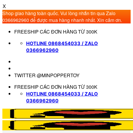
X
Shop giao hàng toàn quốc. Vui lòng nhắn tin qua Zalo
0366962960 để được mua hàng nhanh nhất. Xin cảm ơn.
Bỏ
FREESHIP CÁC ĐƠN HÀNG TỪ 300K
qua
nội
HOTLINE 0868454033 / ZALO
dung
0366962960
TWITTER @MINPOPPERTOY
FREESHIP CÁC ĐƠN HÀNG TỪ 300K
HOTLINE 0868454033 / ZALO
0366962960