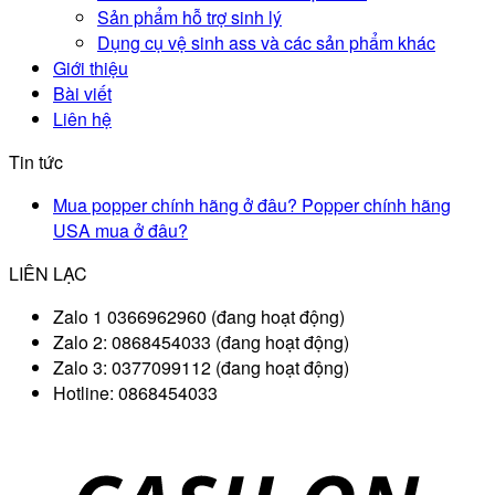
Sản phẩm hỗ trợ sinh lý
Dụng cụ vệ sinh ass và các sản phẩm khác
Giới thiệu
Bài viết
Liên hệ
Tin tức
Mua popper chính hãng ở đâu? Popper chính hãng
USA mua ở đâu?
LIÊN LẠC
Zalo 1 0366962960 (đang hoạt động)
Zalo 2: 0868454033 (đang hoạt động)
Zalo 3: 0377099112 (đang hoạt động)
Hotline: 0868454033
D