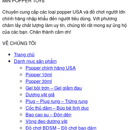
MIN POPPER TOYS
Chuyên cung cấp các loại popper USA và đồ chơi người lớn
chính hãng nhập khẩu đến người tiêu dùng. Với phương
châm lấy chất lượng làm uy tín, chúng tôi rất mong sự ủng hộ
của các bạn. Chân thành cảm ơn!
VỀ CHÚNG TÔI
Trang chủ
Danh mục sản phẩm
Popper chính hãng USA
Popper 10ml
Popper 30ml
Gel bôi trơn – Gel giảm đau
Dương vật giả
Plug – Plug rung – Trứng rung
Cốc thủ dâm – Búp bê tình dục
Bao cao su – Đôn dên
Vòng đeo dương vật
Đồ chơi BDSM – Đồ chơi bạo dâm