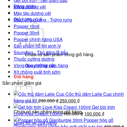
Gel bôi trơn - Gel giảm đau
Đăng nhập
Khóa dương vật
Máy tập dương vật
Giỏ hàng /
0
₫
Plug - Plug rung - Trứng rung
Popper 10ml
Popper 30ml
Popper chính hãng USA
Sản phẩm hỗ trợ sinh lý
Sounding - Thủ dâm lỗ tiểu
Chưa có sản phẩm trong giỏ hàng.
Thuốc cường dương
Vòng đeo dương vật
Quay trở lại cửa hàng
Xịt chống xuất tinh sớm
Giỏ hàng
Sản phẩm giảm giá
Cốc thủ dâm Laile Cup chính
Giá
Giá
hãng giá tốt
290.000
₫
250.000
₫
gốc
hiện
Gel bôi trơn
Chưa có sản phẩm trong giỏ hàng.
là:
tại
Giá
Giá
Love Kiss Cream 100ml
150.000
₫
100.000
₫
290.000 ₫.
là:
gốc
hiện
Popper hộp gỗ
Quay trở lại cửa hàng
250.000 ₫.
là:
tại
Glenburgie 30ml phiên bản mới nhất cực êm
490.000
₫