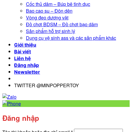
Cốc thủ dâm – Búp bê tình dục
Bao cao su – Đôn dên
Vòng đeo dương vật
Đồ chơi BDSM – Đồ chơi bạo dâm
Sản phẩm hỗ trợ sinh lý
Dụng cụ vệ sinh ass và các sản phẩm khác
Giới thiệu
Bài viết
Liên hệ
Đăng nhập
Newsletter
TWITTER @MINPOPPERTOY
Đăng nhập
Bắt