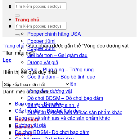
Tìm
kiếm:
Trang chủ
Tìm
Danh mục sản phẩm
kiếm:
Popper chính hãng USA
Popper 10ml
Trang chủ
/
Sản phẩm được gắn thẻ “Vòng đeo dương vật
Popper 30ml
Titan mẫu mới”
Gel bôi trơn – Gel giảm đau
Lọc
Dương vật giả
Plug – Plug rung – Trứng rung
Hiển thị kết quả duy nhất
Cốc thủ dâm – Búp bê tình dục
Bao cao su – Đôn dên
Vòng đeo dương vật
Danh mục sản phẩm
Đồ chơi BDSM – Đồ chơi bạo dâm
Bao cao su - Đôn dên
Sản phẩm hỗ trợ sinh lý
Cốc thủ dâm - Búp bê tình dục
Dụng cụ vệ sinh ass và các sản phẩm khác
Dụng cụ vệ sinh ass và các sản phẩm khác
Giới thiệu
Dương vật giả
Bài viết
Đồ chơi BDSM - Đồ chơi bạo dâm
Liên hệ