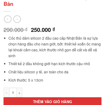
Bản
290.000
Giá
Giá
250.000
₫
₫
gốc
hiện
Cốc thủ dâm silicon 2 đầu cao cấp Nhật Bản là sự lựa
là:
tại
chọn hàng đầu cho nam giới, bởi: thiết kế xoắn ốc mang
290.000 ₫.
là:
lại khoái cảm cao, kích thước nhỏ gọn dễ cất và dễ vệ
250.000 ₫.
sinh
Thiết kế 2 đầu không giới hạn kích thước cậu nhỏ
Chất liệu silicon y tế, an toàn cho da
Kích thước: 5 x 13cm
Cốc thủ dâm silicon 2 đầu cao cấp Nhật Bản số lượng
THÊM VÀO GIỎ HÀNG